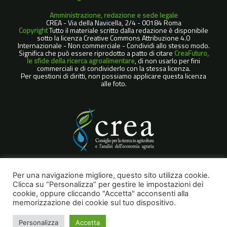
Amministrazione, redazione e sede legale
CREA - Via della Navicella, 2/4 - 00184 Roma
Copyright
Tutto il materiale scritto dalla redazione è disponibile
sotto la licenza Creative Commons Attribuzione 4.0
Internazionale - Non commerciale - Condividi allo stesso modo.
Significa che può essere riprodotto a patto di citare
CreaFuturo,
le sfide della ricerca agroalimentare
, di non usarlo per fini
commerciali e di condividerlo con la stessa licenza.
Per questioni di diritti, non possiamo applicare questa licenza
alle foto.
COOKIE POLICY
Per una navigazione migliore, questo sito utilizza cookie.
Clicca su “Personalizza” per gestire le impostazioni dei
NOTE LEGALI
cookie, oppure cliccando "Accetta" acconsenti alla
PRIVACY POLICY
memorizzazione dei cookie sul tuo dispositivo.
Personalizza
Accetta