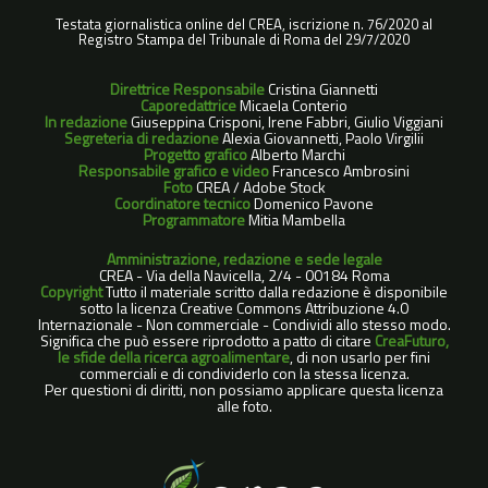
Testata giornalistica online del CREA, iscrizione n. 76/2020 al
Registro Stampa del Tribunale di Roma del 29/7/2020
Direttrice Responsabile
Cristina Giannetti
Caporedattrice
Micaela Conterio
In redazione
Giuseppina Crisponi, Irene Fabbri, Giulio Viggiani
Segreteria di redazione
Alexia Giovannetti, Paolo Virgilii
Progetto grafico
Alberto Marchi
Responsabile grafico e video
Francesco Ambrosini
Foto
CREA / Adobe Stock
Coordinatore tecnico
Domenico Pavone
Programmatore
Mitia Mambella
Amministrazione, redazione e sede legale
CREA - Via della Navicella, 2/4 - 00184 Roma
Copyright
Tutto il materiale scritto dalla redazione è disponibile
sotto la licenza Creative Commons Attribuzione 4.0
Internazionale - Non commerciale - Condividi allo stesso modo.
Significa che può essere riprodotto a patto di citare
CreaFuturo,
le sfide della ricerca agroalimentare
, di non usarlo per fini
commerciali e di condividerlo con la stessa licenza.
Per questioni di diritti, non possiamo applicare questa licenza
alle foto.