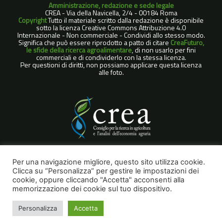
Amministrazione, redazione e sede legale
CREA - Via della Navicella, 2/4 - 00184 Roma
Copyright
Tutto il materiale scritto dalla redazione è disponibile
sotto la licenza Creative Commons Attribuzione 4.0
Internazionale - Non commerciale - Condividi allo stesso modo.
Significa che può essere riprodotto a patto di citare
CreaFuturo,
le sfide della ricerca agroalimentare
, di non usarlo per fini
commerciali e di condividerlo con la stessa licenza.
Per questioni di diritti, non possiamo applicare questa licenza
alle foto.
COOKIE POLICY
Per una navigazione migliore, questo sito utilizza cookie.
Clicca su “Personalizza” per gestire le impostazioni dei
NOTE LEGALI
cookie, oppure cliccando "Accetta" acconsenti alla
PRIVACY POLICY
memorizzazione dei cookie sul tuo dispositivo.
Personalizza
Accetta