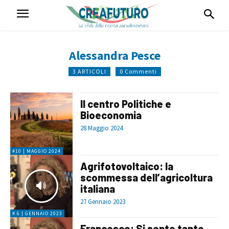
Alessandra Pesce
3 ARTICOLI
0 Commenti
Il centro Politiche e
Bioeconomia
28 Maggio 2024
#10 | MAGGIO 2024
Agrifotovoltaico: la
scommessa dell’agricoltura
italiana
27 Gennaio 2023
# 6 | GENNAIO 2023
Francesco: Si sente tanto