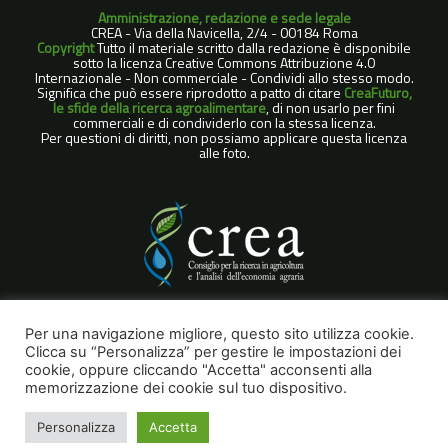
Amministrazione, redazione e sede legale
CREA - Via della Navicella, 2/4 - 00184 Roma
Copyright
Tutto il materiale scritto dalla redazione è disponibile
sotto la licenza Creative Commons Attribuzione 4.0
Internazionale - Non commerciale - Condividi allo stesso modo.
Significa che può essere riprodotto a patto di citare
CreaFuturo,
le sfide della ricerca agroalimentare
, di non usarlo per fini
commerciali e di condividerlo con la stessa licenza.
Per questioni di diritti, non possiamo applicare questa licenza
alle foto.
COOKIE POLICY
Per una navigazione migliore, questo sito utilizza cookie.
Clicca su “Personalizza” per gestire le impostazioni dei
NOTE LEGALI
cookie, oppure cliccando "Accetta" acconsenti alla
PRIVACY POLICY
memorizzazione dei cookie sul tuo dispositivo.
Personalizza
Accetta