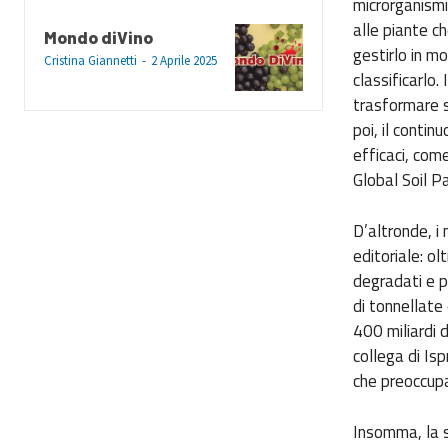
microrganismi
alle piante ch
Mondo diVino
gestirlo in mo
Cristina Giannetti
-
2 Aprile 2025
classificarlo.
trasformare sc
poi, il contin
efficaci, come
Global Soil P
D’altronde, i
editoriale: o
degradati e p
di tonnellate 
400 miliardi d
collega di Is
che preoccupa
Insomma, la s