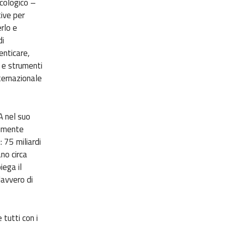
ecologico –
tive per
erlo e
di
enticare,
e e strumenti
nternazionale
A nel suo
temente
 75 miliardi
ano circa
iega il
davvero di
tutti con i