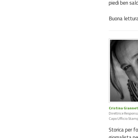
piedi ben sal
Buona lettura
Cristina Giannet
Direttrice Respons
Capo Ufficio Stam
Storica per f
giornalista p