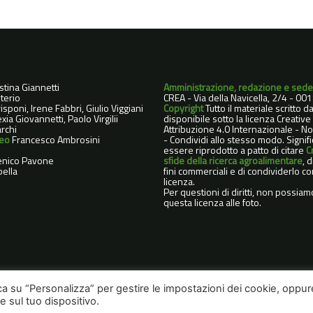
istina Giannetti
Amministrazione, redazione e sede
terio
CREA - Via della Navicella, 2/4 - 0
sponi, Irene Fabbri, Giulio Viggiani
Copyright
Tutto il materiale scritto 
xia Giovannetti, Paolo Virgilii
disponibile sotto la licenza Creati
rchi
Attribuzione 4.0 Internazionale - 
deo
Francesco Ambrosini
- Condividi allo stesso modo. Signif
essere riprodotto a patto di citare
C
nico Pavone
sfide della ricerca agroalimentare
, 
ella
fini commerciali e di condividerlo co
licenza.
Per questioni di diritti, non possiam
questa licenza alle foto.
cca su “Personalizza” per gestire le impostazioni dei cookie, oppur
 sul tuo dispositivo.