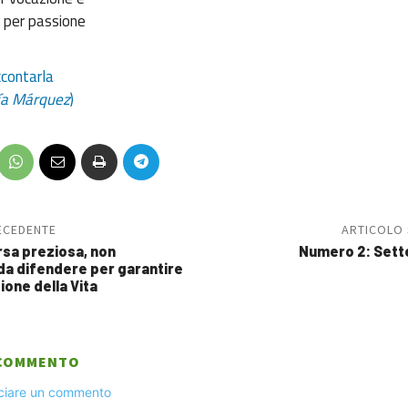
 per passione
ccontarla
cía Márquez
)
ECEDENTE
ARTICOLO
orsa preziosa, non
Numero 2: Sett
 da difendere per garantire
ione della Vita
 COMMENTO
sciare un commento