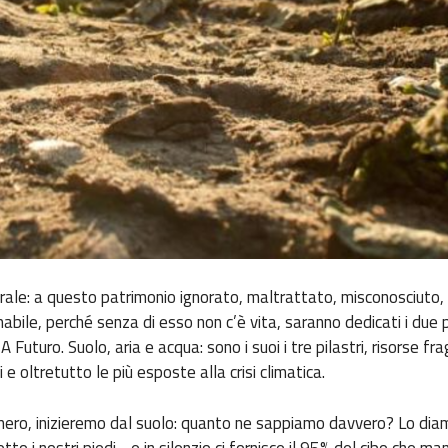
rale: a questo patrimonio ignorato, maltrattato, misconosciuto,
mabile, perché senza di esso non c’è vita, saranno dedicati i due 
 Futuro. Suolo, aria e acqua: sono i suoi i tre pilastri, risorse frag
i e oltretutto le più esposte alla crisi climatica.
ero, inizieremo dal suolo: quanto ne sappiamo davvero? Lo dia
otto i nostri piedi… e in silenzio ci fornisce il 95% del cibo che m