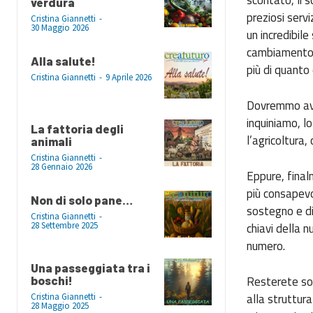
verdura
preziosi servi
Cristina Giannetti
-
30 Maggio 2026
un incredibile
cambiamento c
Alla salute!
più di quanto
Cristina Giannetti
-
9 Aprile 2026
Dovremmo aver
inquiniamo, l
La fattoria degli
l’agricoltura,
animali
Cristina Giannetti
-
28 Gennaio 2026
Eppure, final
più consapevo
Non di solo pane…
sostegno e di
Cristina Giannetti
-
chiavi della 
28 Settembre 2025
numero.
Una passeggiata tra i
Resterete sorp
boschi!
alla struttura
Cristina Giannetti
-
28 Maggio 2025