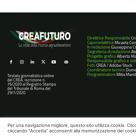
Direttrice Responsabile
Cr
Caporedattrice
Micaela Con
In redazione
Giuseppina Cri
Segreteria di redazione
Ale
Progetto grafico
Alberto Ma
Responsabile grafico e vi
Foto
CREA / Adobe Stock
Coordinatore tecnico
Dome
Programmatore
Mitia Mamb
Testata giornalistica online
del CREA, iscrizione n.
76/2020 al Registro Stampa
del Tribunale di Roma del
29/7/2020
Per una navigazione migliore, questo sito utilizza cookie. Cli
cliccando "Accetta" acconsenti alla memorizzazione dei cookie