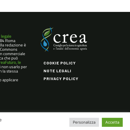
 legale
0184 Roma
dalla redazione è
ve Commons
Non commerciale
ica che può
reaFuturo, le
COOKIE POLICY
di non usarlo per
n la stessa
NOTE LEGALI
PRIVACY POLICY
o applicare
e
Personalizza
Accetta