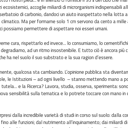
zi ecosistemici, accoglie miliardi di microrganismi indispensabili al
 serbatoio di carbonio, dandoci un aiuto inaspettato nella lotta a
limatico. Ma per formarne solo 1 cm servono da cento a mille 
 ci possiamo permettere di aspettare noi esseri umani.
ne cura, rispettarlo ed invece… lo consumiamo, lo cementifich
o degradiamo, ad un ritmo insostenibile. E tutto ciò è ancora più
 che ha nel suolo il suo substrato e la sua ragion d’essere.
mente, qualcosa sta cambiando. L’opinione pubblica sta divent
le, le Istituzioni – ad ogni livello – stanno mettendo mano a pol
 tutela… e la Ricerca? Lavora, studia, osserva, sperimenta: sono
nuova sensibilità sulla tematica e lo potrete toccare con mano in
resi dalla incredibile varietà di studi in corso sul suolo: dalla 
 fino alle funzioni; dal nutrimento all’inquinamento; dai miliardi di