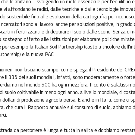
 che lo abitano – svolgendo un ruolo essenziale per l’equilibrio 
e vi affondano le radici, dalle tecniche e dalle tecnologie innova
do sostenibile fino alle evoluzioni della cartografia per riconosc
 I ricercatori sono al lavoro anche per soluzioni positive, in grado 
arti in fertilizzanti e di depurare il suolo dalle scorie. Senza dim
uo sostegno offerto alle Istituzioni per elaborare politiche mirat
 per esempio la Italian Soil Partnership (costola tricolore dell’i
artnership) e la nuova PAC.
 numeri non lasciano scampo, come spiega il Presidente del CRE
ltre il 33% dei suoli mondiali, infatti, sono moderatamente o for
erdiamo nel mondo 500 ha ogni mezz’ora. Il conto è salatissimo:
di suolo coltivabile in meno ogni anno, a livello mondiale, ci cost
i dollari di produzione agricola persa. E anche in Italia, come ci sp
pra, che cura il Rapporto annuale sul consumo di suolo, abbiamo 
rci.
trada da percorrere è lunga e tutta in salita e dobbiamo restare 