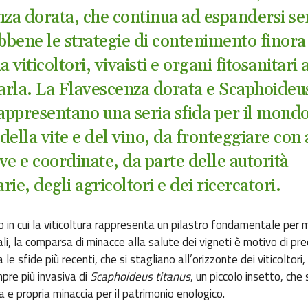
nza dorata, che continua ad espandersi se
ebbene le strategie di contenimento finora
a viticoltori, vivaisti e organi fitosanitari 
tarla. La Flavescenza dorata e Scaphoideu
rappresentano una seria sfida per il mond
ella vite e del vino, da fronteggiare con 
ve e coordinate, da parte delle autorità
arie, degli agricoltori e dei ricercatori.
o in cui la viticoltura rappresenta un pilastro fondamentale per 
li, la comparsa di minacce alla salute dei vigneti è motivo di p
 le sfide più recenti, che si stagliano all’orizzonte dei viticoltori,
re più invasiva di
Scaphoideus titanus
, un piccolo insetto, che 
 e propria minaccia per il patrimonio enologico.