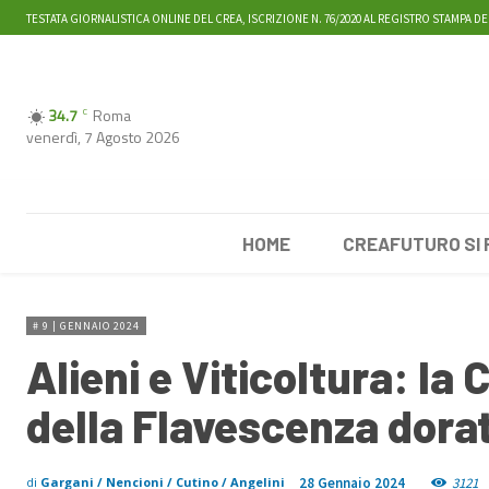
TESTATA GIORNALISTICA ONLINE DEL CREA, ISCRIZIONE N. 76/2020 AL REGISTRO STAMPA DE
34.7
Roma
C
venerdì, 7 Agosto 2026
HOME
CREAFUTURO SI
# 9 | GENNAIO 2024
Alieni e Viticoltura: la
della Flavescenza dora
28 Gennaio 2024
3121
di
Gargani / Nencioni / Cutino / Angelini