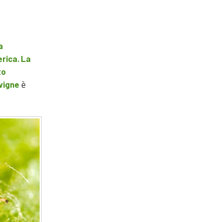
a
erica. La
to
è
 vigne