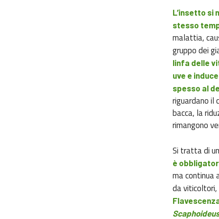
L’insetto si 
stesso tempo
malattia, cau
gruppo dei gia
linfa delle 
uve e induce
spesso al de
riguardano il c
bacca, la riduz
rimangono ver
Si tratta di 
è obbligator
ma continua a
da viticoltori
Flavescenza 
Scaphoideus