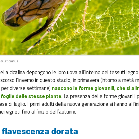
eus titanus
la cicalina depongono le loro uova all’interno dei tessuti legnosi
scorso l’inverno in questo stadio, in primavera (intorno a metà m
 per diverse settimane)
nascono le forme giovanili, che si a
. La presenza delle forme giovanili
foglie delle stesse piante
ese di luglio. I primi adulti della nuova generazione si hanno all’ini
i vigneti fino all’inizio dell’autunno.
a flavescenza dorata