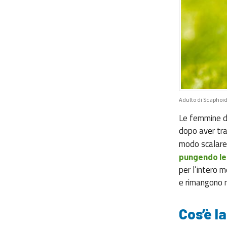
Adulto di Scaphoid
Le femmine del
dopo aver tra
modo scalare
pungendo le 
per l’intero m
e rimangono ne
Cos’è l