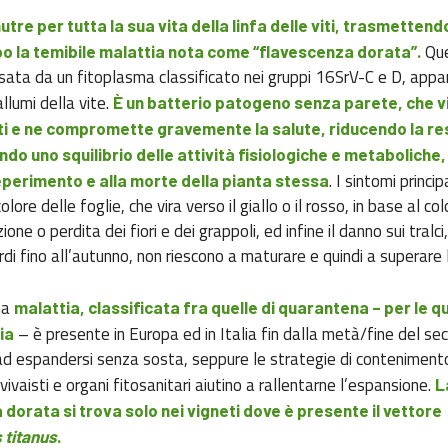
nutre per tutta la sua vita della linfa delle viti, trasmettend
Qu
 la temibile malattia nota come “flavescenza dorata”.
sata da un fitoplasma classificato nei gruppi 16SrV-C e D, appar
llumi della vite.
È un batterio patogeno senza parete, che vi
viti e ne compromette gravemente la salute, riducendo la re
ndo uno squilibrio delle attività fisiologiche e metaboliche,
. I sintomi principa
perimento e alla morte della pianta stessa
olore delle foglie, che vira verso il giallo o il rosso, in base al co
ione o perdita dei fiori e dei grappoli, ed infine il danno sui tralci
di fino all’autunno, non riescono a maturare e quindi a superare 
una
malattia, classificata fra quelle di quarantena – per le qua
– è presente in Europa ed in Italia fin dalla metà/fine del sec
ia
d espandersi senza sosta, seppure le strategie di conteniment
, vivaisti e organi fitosanitari aiutino a rallentarne l’espansione.
L
dorata si trova solo nei vigneti dove è presente il vettore
 titanus
.