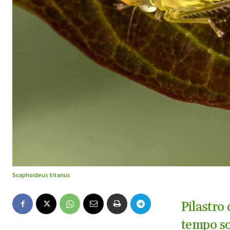
Scaphoideus titanus
Pilastro 
tempo sot