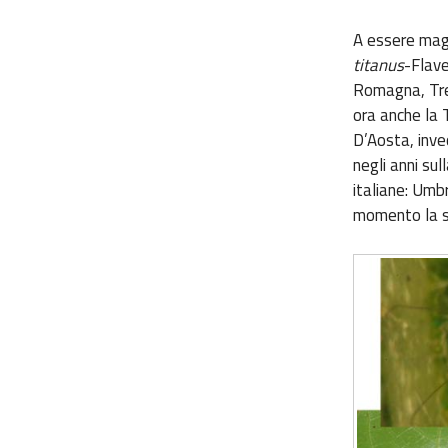
A essere magg
titanus
-Flave
Romagna, Tren
ora anche la T
D’Aosta, inve
negli anni sul
italiane: Umb
momento la sp