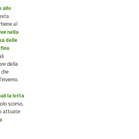
o allo
esta
tiene al
ve nella
sa delle
 fino
li
lore della
, che
l’inverno.
li la lotta
olo scorso,
o attuate
a