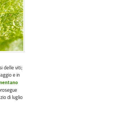
 delle viti;
aggio e in
limentano
 prosegue
zio di luglio