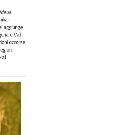
ideus
ilia-
si aggiunge
guria e Val
zioni occorse
regioni
 al