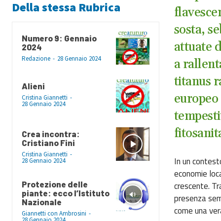
Della stessa Rubrica
flavesce
sosta, s
Numero 9: Gennaio
attuate d
2024
Redazione
-
28 Gennaio 2024
a rallen
titanus 
Alieni
europeo d
Cristina Giannetti
-
28 Gennaio 2024
tempesti
fitosanit
Crea incontra:
Cristiano Fini
Cristina Giannetti
-
In un contest
28 Gennaio 2024
economie loca
Protezione delle
crescente. Tra
piante: ecco l’Istituto
presenza semp
Nazionale
come una vera
Giannetti con Ambrosini
-
28 Gennaio 2024