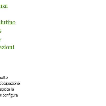
nza
aiutino
s
o
azioni
molte
reoccupazione
 spicca la
si configura