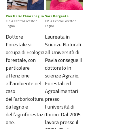
Pier Mario Chiarabaglio
Sara Bergante
CREA Centro Foreste e
CREA Centro Foreste e
Legno
Legno
Dottore
Laureata in
Forestale si
Scienze Naturali
occupa di Ecologia
all’Università di
forestale, con
Pavia consegue il
particolare
dottorato in
attenzione
scienze Agrarie,
all’ambiente nel
Forestali ed
caso
Agroalimentari
dell’arboricoltura
presso
da legno e
l’università di
dell’agroforestazi
Torino. Dal 2005
one.
lavora presso il