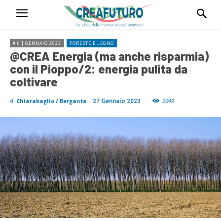
# 6 | GENNAIO 2023
FORESTE E LEGNO
@CREA Energia (ma anche risparmia)
con il Pioppo/2: energia pulita da
coltivare
27 Gennaio 2023
2649
di
Chiarabaglio / Bergante