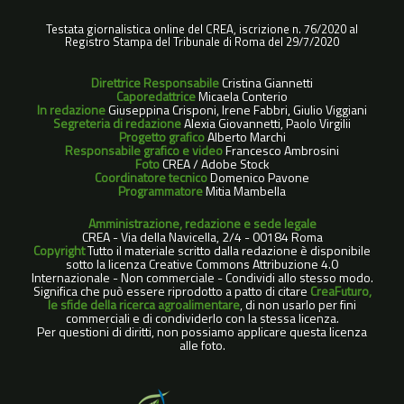
Testata giornalistica online del CREA, iscrizione n. 76/2020 al
Registro Stampa del Tribunale di Roma del 29/7/2020
Direttrice Responsabile
Cristina Giannetti
Caporedattrice
Micaela Conterio
In redazione
Giuseppina Crisponi, Irene Fabbri, Giulio Viggiani
Segreteria di redazione
Alexia Giovannetti, Paolo Virgilii
Progetto grafico
Alberto Marchi
Responsabile grafico e video
Francesco Ambrosini
Foto
CREA / Adobe Stock
Coordinatore tecnico
Domenico Pavone
Programmatore
Mitia Mambella
Amministrazione, redazione e sede legale
CREA - Via della Navicella, 2/4 - 00184 Roma
Copyright
Tutto il materiale scritto dalla redazione è disponibile
sotto la licenza Creative Commons Attribuzione 4.0
Internazionale - Non commerciale - Condividi allo stesso modo.
Significa che può essere riprodotto a patto di citare
CreaFuturo,
le sfide della ricerca agroalimentare
, di non usarlo per fini
commerciali e di condividerlo con la stessa licenza.
Per questioni di diritti, non possiamo applicare questa licenza
alle foto.