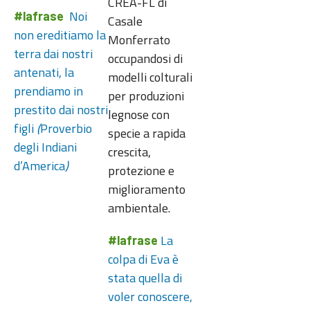
CREA-FL di
Noi
#lafrase
Casale
non ereditiamo la
Monferrato
terra dai nostri
occupandosi di
antenati, la
modelli colturali
prendiamo in
per produzioni
prestito dai nostri
legnose con
figli
(
Proverbio
specie a rapida
degli Indiani
crescita,
d’America
)
protezione e
miglioramento
ambientale.
La
#lafrase
colpa di Eva è
stata quella di
voler conoscere,