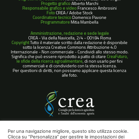
Progetto grafico
Alberto Marchi
Responsabile grafico e video
Francesco Ambrosini
Foto
CREA / Adobe Stock
Coordinatore tecnico
Domenico Pavone
Programmatore
Mitia Mambella
Amministrazione, redazione e sede legale
CREA - Via della Navicella, 2/4 - 00184 Roma
Copyright
Tutto il materiale scritto dalla redazione è disponibile
sotto la licenza Creative Commons Attribuzione 4.0
Internazionale - Non commerciale - Condividi allo stesso modo.
Significa che può essere riprodotto a patto di citare
CreaFuturo,
le sfide della ricerca agroalimentare
, di non usarlo per fini
commerciali e di condividerlo con la stessa licenza.
Per questioni di diritti, non possiamo applicare questa licenza
alle foto.
COOKIE POLICY
Per una navigazione migliore, questo sito utilizza cookie.
Clicca su “Personalizza” per gestire le impostazioni dei
NOTE LEGALI