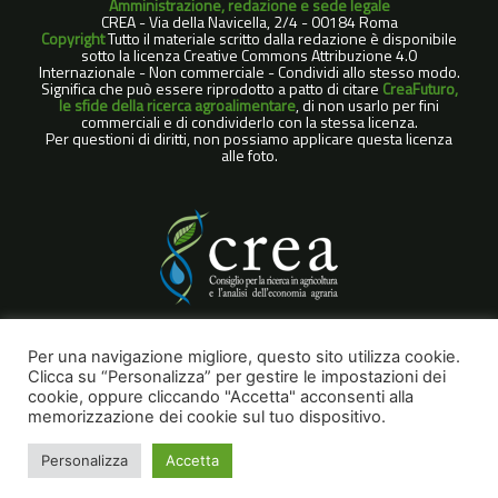
Amministrazione, redazione e sede legale
CREA - Via della Navicella, 2/4 - 00184 Roma
Copyright
Tutto il materiale scritto dalla redazione è disponibile
sotto la licenza Creative Commons Attribuzione 4.0
Internazionale - Non commerciale - Condividi allo stesso modo.
Significa che può essere riprodotto a patto di citare
CreaFuturo,
le sfide della ricerca agroalimentare
, di non usarlo per fini
commerciali e di condividerlo con la stessa licenza.
Per questioni di diritti, non possiamo applicare questa licenza
alle foto.
COOKIE POLICY
Per una navigazione migliore, questo sito utilizza cookie.
Clicca su “Personalizza” per gestire le impostazioni dei
NOTE LEGALI
cookie, oppure cliccando "Accetta" acconsenti alla
PRIVACY POLICY
memorizzazione dei cookie sul tuo dispositivo.
Personalizza
Accetta