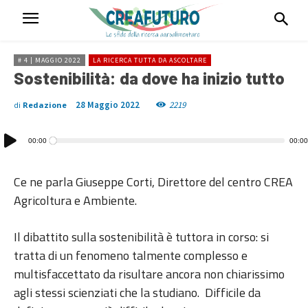
# 4 | MAGGIO 2022
LA RICERCA TUTTA DA ASCOLTARE
Sostenibilità: da dove ha inizio tutto
28 Maggio 2022
2219
di
Redazione
Audio
00:00
00:00
Player
Ce ne parla Giuseppe Corti, Direttore del centro CREA
Agricoltura e Ambiente.
Il dibattito sulla sostenibilità è tuttora in corso: si
tratta di un fenomeno talmente complesso e
multisfaccettato da risultare ancora non chiarissimo
agli stessi scienziati che la studiano. Difficile da