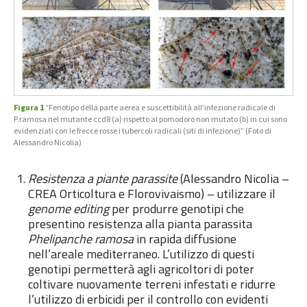
Figura 1
“Fenotipo della parte aerea e suscettibilità all’infezione radicale di
P.ramosa nel mutante ccd8 (a) rispetto al pomodoro non mutato (b) in cui sono
evidenziati con le frecce rosse i tubercoli radicali (siti di infezione)” (Foto di
Alessandro Nicolia)
Resistenza a piante parassite
(Alessandro Nicolia –
CREA Orticoltura e Florovivaismo) – utilizzare il
genome editing
per produrre genotipi che
presentino resistenza alla pianta parassita
Phelipanche ramosa
in rapida diffusione
nell’areale mediterraneo. L’utilizzo di questi
genotipi permetterà agli agricoltori di poter
coltivare nuovamente terreni infestati e ridurre
l’utilizzo di erbicidi per il controllo con evidenti