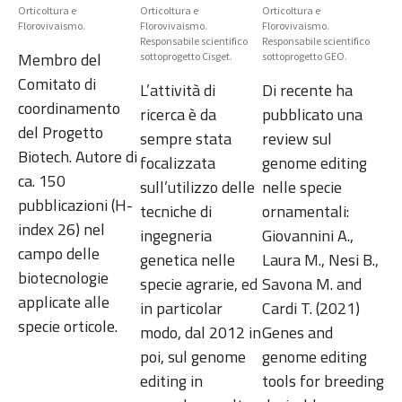
Orticoltura e
Orticoltura e
Orticoltura e
Florovivaismo.
Florovivaismo.
Florovivaismo.
Responsabile scientifico
Responsabile scientifico
Membro del
sottoprogetto Cisget.
sottoprogetto GEO.
Comitato di
L’attività di
Di recente ha
coordinamento
ricerca è da
pubblicato una
del Progetto
sempre stata
review sul
Biotech. Autore di
focalizzata
genome editing
ca. 150
sull’utilizzo delle
nelle specie
pubblicazioni (H-
tecniche di
ornamentali:
index 26) nel
ingegneria
Giovannini A.,
campo delle
genetica nelle
Laura M., Nesi B.,
biotecnologie
specie agrarie, ed
Savona M. and
applicate alle
in particolar
Cardi T. (2021)
specie orticole.
modo, dal 2012 in
Genes and
poi, sul genome
genome editing
editing in
tools for breeding