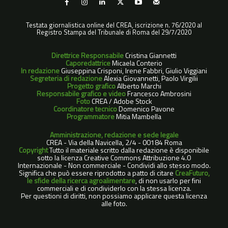
Testata giornalistica online del CREA, iscrizione n. 76/2020 al
Registro Stampa del Tribunale di Roma del 29/7/2020
Direttrice Responsabile
Cristina Giannetti
Caporedattrice
Micaela Conterio
In redazione
Giuseppina Crisponi, Irene Fabbri, Giulio Viggiani
Segreteria di redazione
Alexia Giovannetti, Paolo Virgilii
Progetto grafico
Alberto Marchi
Responsabile grafico e video
Francesco Ambrosini
Foto
CREA / Adobe Stock
Coordinatore tecnico
Domenico Pavone
Programmatore
Mitia Mambella
Amministrazione, redazione e sede legale
CREA - Via della Navicella, 2/4 - 00184 Roma
Copyright
Tutto il materiale scritto dalla redazione è disponibile
sotto la licenza Creative Commons Attribuzione 4.0
Internazionale - Non commerciale - Condividi allo stesso modo.
Significa che può essere riprodotto a patto di citare
CreaFuturo,
le sfide della ricerca agroalimentare
, di non usarlo per fini
commerciali e di condividerlo con la stessa licenza.
Per questioni di diritti, non possiamo applicare questa licenza
alle foto.