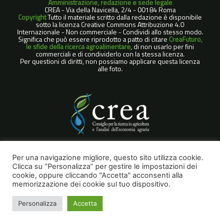
Amministrazione, redazione e sede legale
CREA - Via della Navicella, 2/4 - 00184 Roma
Copyright
Tutto il materiale scritto dalla redazione è disponibile
sotto la licenza Creative Commons Attribuzione 4.0
Internazionale - Non commerciale - Condividi allo stesso modo.
Significa che può essere riprodotto a patto di citare
CreaFuturo,
le sfide della ricerca agroalimentare
, di non usarlo per fini
commerciali e di condividerlo con la stessa licenza.
Per questioni di diritti, non possiamo applicare questa licenza
alle foto.
COOKIE POLICY
Per una navigazione migliore, questo sito utilizza cookie.
Clicca su “Personalizza” per gestire le impostazioni dei
NOTE LEGALI
cookie, oppure cliccando "Accetta" acconsenti alla
PRIVACY POLICY
memorizzazione dei cookie sul tuo dispositivo.
Personalizza
Accetta