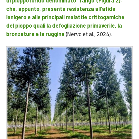
di pioppo ibrido
denominato ‘Tango’ (Figura 2),
che, appunto, presenta resistenza all’afide
lanigero e alle principali malattie crittogamiche
del pioppo quali la defogliazione primaverile, la
(Nervo et al., 2024).
bronzatura e la ruggine