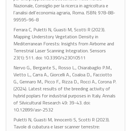
Nazionale, Consiglio per la ricerca in agricoltura e
l’analisi dell’economia agraria, Roma. ISBN: 978-88-
99595-96-8
Ferrara C, Puletti N, Guasti M, Scotti R (2023).
Mapping Understory Vegetation Density in
Mediterranean Forests: Insights from Airborne and
Terrestrial Laser Scanning Integration. Sensors
23(1): 511. doi: 10.3390/s23010511
Nervo G., Bergante S., Rosso L., Chiarabaglio P.M.,
Vietto L., Carra A., Giorcelli A., Coaloa D., Facciotto
G., Gennaro M., Picco F., Rizza D., Rocci A., Corona P.
(2024). Latest results of the breeding activity of
hybrid poplars for industrial purposes in Italy. Annals
of Silvicultural Research 49: 39-43. doi:
10.12899/asr-2532
Puletti N, Guasti M, Innocenti S, Scotti R (2023).
Tavole di cubatura e laser scanner terrestre: