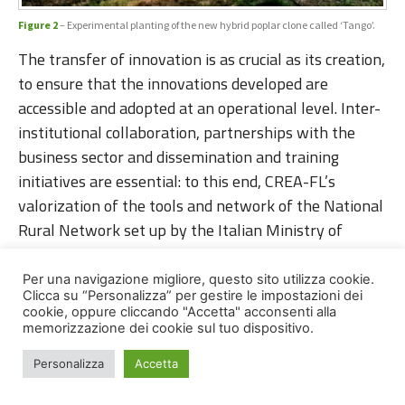
Figure 2
– Experimental planting of the new hybrid poplar clone called ‘Tango’.
The transfer of innovation is as crucial as its creation,
to ensure that the innovations developed are
accessible and adopted at an operational level. Inter-
institutional collaboration, partnerships with the
business sector and dissemination and training
initiatives are essential: to this end, CREA-FL’s
valorization of the tools and network of the National
Rural Network set up by the Italian Ministry of
agriculture, food sovereignty and forests is
particularly effective.
Per una navigazione migliore, questo sito utilizza cookie.
Clicca su “Personalizza” per gestire le impostazioni dei
cookie, oppure cliccando "Accetta" acconsenti alla
memorizzazione dei cookie sul tuo dispositivo.
References
Personalizza
Accetta
Corona P, Chianucci F, Quatrini V, Civitarese V,