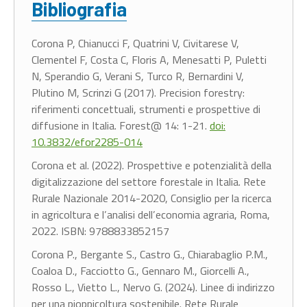
Bibliografia
Corona P, Chianucci F, Quatrini V, Civitarese V,
Clementel F, Costa C, Floris A, Menesatti P, Puletti
N, Sperandio G, Verani S, Turco R, Bernardini V,
Plutino M, Scrinzi G (2017). Precision forestry:
riferimenti concettuali, strumenti e prospettive di
diffusione in Italia. Forest@ 14: 1-21.
doi:
10.3832/efor2285-014
Corona et al. (2022). Prospettive e potenzialità della
digitalizzazione del settore forestale in Italia. Rete
Rurale Nazionale 2014-2020, Consiglio per la ricerca
in agricoltura e l’analisi dell’economia agraria, Roma,
2022. ISBN: 9788833852157
Corona P., Bergante S., Castro G., Chiarabaglio P.M.,
Coaloa D., Facciotto G., Gennaro M., Giorcelli A.,
Rosso L., Vietto L., Nervo G. (2024). Linee di indirizzo
per una pioppicoltura sostenibile. Rete Rurale