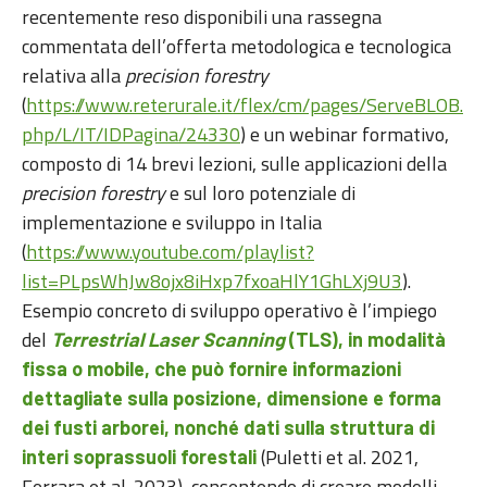
recentemente reso disponibili una rassegna
commentata dell’offerta metodologica e tecnologica
relativa alla
precision forestry
(
https://www.reterurale.it/flex/cm/pages/ServeBLOB.
php/L/IT/IDPagina/24330
) e un webinar formativo,
composto di 14 brevi lezioni, sulle applicazioni della
precision forestry
e sul loro potenziale di
implementazione e sviluppo in Italia
(
https://www.youtube.com/playlist?
list=PLpsWhJw8ojx8iHxp7fxoaHlY1GhLXj9U3
).
Esempio concreto di sviluppo operativo è l’impiego
del
Terrestrial Laser Scanning
(TLS), in modalità
fissa o mobile, che può fornire informazioni
dettagliate sulla posizione, dimensione e forma
dei fusti arborei, nonché dati sulla struttura di
(Puletti et al. 2021,
interi soprassuoli forestali
Ferrara et al. 2023), consentendo di creare modelli