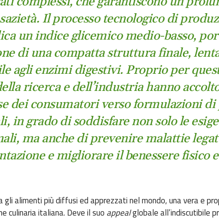
ati complessi, che garantiscono un prolu
 sazietà. Il processo tecnologico di produz
ica un indice glicemico medio-basso, port
ne di una compatta struttura finale, len
le agli enzimi digestivi. Proprio per quest
lla ricerca e dell’industria hanno accolt
sse dei consumatori verso formulazioni di
i, in grado di soddisfare non solo le esig
nali, ma anche di prevenire malattie legat
ntazione e migliorare il benessere fisico e
a gli alimenti più diffusi ed apprezzati nel mondo, una vera e pro
ne culinaria italiana. Deve il suo
appeal
globale all’indiscutibile pr