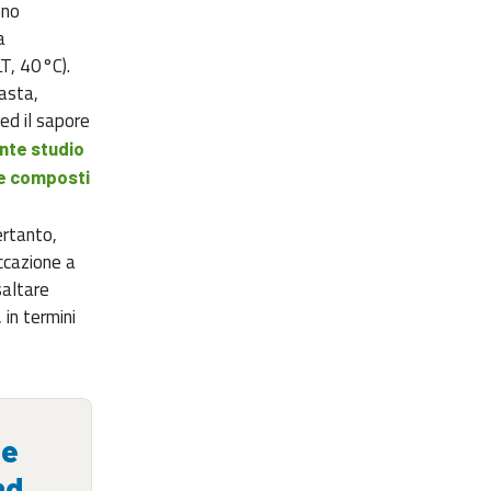
eno
a
LT, 40°C).
pasta,
ed il sapore
nte studio
 e composti
ertanto,
iccazione a
saltare
in termini
le
nd