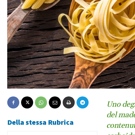
Uno degl
del made 
Della stessa Rubrica
contenut