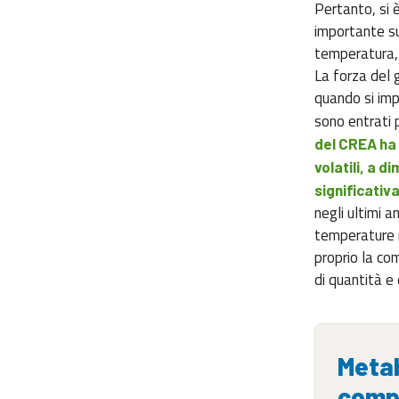
Pertanto, si è
importante su
temperatura, 
La forza del 
quando si imp
sono entrati 
del CREA ha 
volatili, a 
significativ
negli ultimi a
temperature m
proprio la co
di quantità e 
Metab
compo