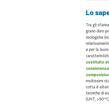
Lo sap
Tra gli sfarin
grano duro può
reologiche (nd
relativamente
e per la lavor
caratteristic
costituito da
consistenz
composizione
moltissimi st
cotta è altam
tecniche di 
(UHT, >90°C