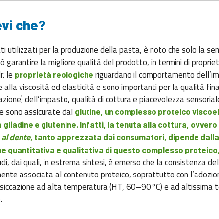
evi che?
ati utilizzati per la produzione della pasta, è noto che solo la se
 garantire la migliore qualità del prodotto, in termini di proprie
r. le
riguardano il comportamento dell’i
proprietà reologiche
 alla viscosità ed elasticità e sono importanti per la qualità fin
azione) dell’impasto, qualità di cottura e piacevolezza sensoriale
he sono assicurate dal
glutine, un complesso proteico viscoe
 gliadine e glutenine. Infatti, la tenuta alla cottura, ovvero 
a
al dente
, tanto apprezzata dai consumatori, dipende dalla
 quantitativa e qualitativa di questo complesso proteico
udi, dai quali, in estrema sintesi, è emerso che la consistenza de
ente associata al contenuto proteico, soprattutto con l’adozio
essiccazione ad alta temperatura (HT, 60–90°C) e ad altissima 
).