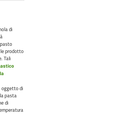
mola di
tà
mpasto
ale prodotto
. Tali
lastico
la
oggetto di
,
lla pasta
ne di
temperatura