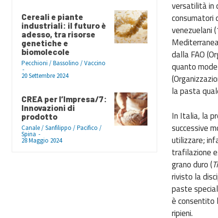
versatilità in 
Cereali e piante
consumatori di
industriali: il futuro è
venezuelani (
adesso, tra risorse
Mediterranea,
genetiche e
biomolecole
dalla FAO (Org
Pecchioni / Bassolino / Vaccino
quanto modell
-
20 Settembre 2024
(Organizzazion
la pasta qual
CREA per l’Impresa/7:
Innovazioni di
In Italia, la 
prodotto
successive mod
Canale / Sanfilippo / Pacifico /
Spina
-
utilizzare; i
28 Maggio 2024
trafilazione 
grano duro (
T
rivisto la dis
paste special
è consentito l
ripieni.