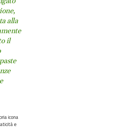
ngato
ione,
a alla
tamente
o il
o
 paste
enze
e
pria icona
aticità e