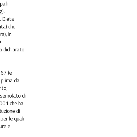
pali
g),
a Dieta
ità) che
a), in
O
a dichiarato
967 (e
a prima da
nto,
 semolato di
2001 che ha
duzione di
per le quali
dure e