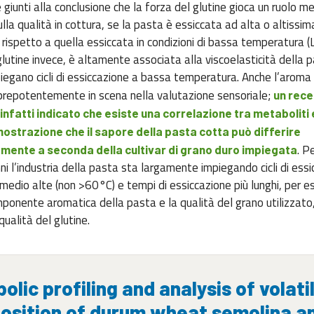
 giunti alla conclusione che la forza del glutine gioca un ruolo m
lla qualità in cottura, se la pasta è essiccata ad alta o altissim
rispetto a quella essiccata in condizioni di bassa temperatura (
glutine invece, è altamente associata alla viscoelasticità della 
iegano cicli di essiccazione a bassa temperatura. Anche l’aroma 
prepotentemente in scena nella valutazione sensoriale;
un rece
infatti indicato che esiste una correlazione tra metaboliti
dimostrazione che il sapore della pasta cotta può differire
. P
amente a seconda della cultivar di grano duro impiegata
nni l’industria della pasta sta largamente impiegando cicli di ess
edio alte (non >60°C) e tempi di essiccazione più lunghi, per e
mponente aromatica della pasta e la qualità del grano utilizzato, 
qualità del glutine.
olic profiling and analysis of volati
sition of durum wheat semolina a