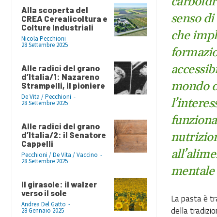
carboidr
Alla scoperta del
senso di
CREA Cerealicoltura e
Colture Industriali
che impl
Nicola Pecchioni
-
28 Settembre 2025
formazio
accessibi
Alle radici del grano
d’Italia/1: Nazareno
mondo de
Strampelli, il pioniere
De Vita / Pecchioni
-
l’intere
28 Settembre 2025
funzional
Alle radici del grano
d’Italia/2: il Senatore
nutrizio
Cappelli
all’alime
Pecchioni / De Vita / Vaccino
-
28 Settembre 2025
mentale
Il girasole: il walzer
verso il sole
La pasta è tr
Andrea Del Gatto
-
della tradizio
28 Gennaio 2025