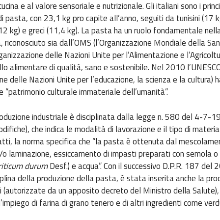
cucina e al valore sensoriale e nutrizionale. Gli italiani sono i princi
 pasta, con 23,1 kg pro capite all’anno, seguiti da tunisini (17 k
12 kg) e greci (11,4 kg). La pasta ha un ruolo fondamentale nell
 riconosciuto sia dall’OMS (l’Organizzazione Mondiale della San
anizzazione delle Nazioni Unite per l’Alimentazione e l’Agricoltur
o alimentare di qualità, sano e sostenibile. Nel 2010 l’UNESC
e delle Nazioni Unite per l’educazione, la scienza e la cultura) h
e “patrimonio culturale immateriale dell’umanità”.
produzione industriale è disciplinata dalla legge n. 580 del 4-7-1
ifiche), che indica le modalità di lavorazione e il tipo di materi
nfatti, la norma specifica che “la pasta è ottenuta dal mescolame
e/o laminazione, essiccamento di impasti preparati con semola o
riticum durum
Desf.) e acqua”. Con il successivo D.P.R. 187 del 
ciplina della produzione della pasta, è stata inserita anche la pro
i (autorizzate da un apposito decreto del Ministro della Salute), 
’impiego di farina di grano tenero e di altri ingredienti come ver