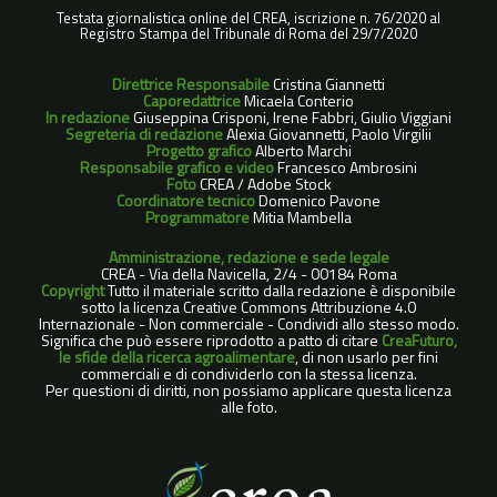
Testata giornalistica online del CREA, iscrizione n. 76/2020 al
Registro Stampa del Tribunale di Roma del 29/7/2020
Direttrice Responsabile
Cristina Giannetti
Caporedattrice
Micaela Conterio
In redazione
Giuseppina Crisponi, Irene Fabbri, Giulio Viggiani
Segreteria di redazione
Alexia Giovannetti, Paolo Virgilii
Progetto grafico
Alberto Marchi
Responsabile grafico e video
Francesco Ambrosini
Foto
CREA / Adobe Stock
Coordinatore tecnico
Domenico Pavone
Programmatore
Mitia Mambella
Amministrazione, redazione e sede legale
CREA - Via della Navicella, 2/4 - 00184 Roma
Copyright
Tutto il materiale scritto dalla redazione è disponibile
sotto la licenza Creative Commons Attribuzione 4.0
Internazionale - Non commerciale - Condividi allo stesso modo.
Significa che può essere riprodotto a patto di citare
CreaFuturo,
le sfide della ricerca agroalimentare
, di non usarlo per fini
commerciali e di condividerlo con la stessa licenza.
Per questioni di diritti, non possiamo applicare questa licenza
alle foto.