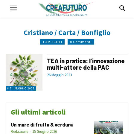
Cristiano / Carta / Bonfiglio
1 ARTICOLI
0 Commenti
TEA in pratica: l’innovazione
multi-attore della PAC
26 Maggio 2023
# 7 | MAGGIO 2023
Gli ultimi articoli
Un mare di frutta & verdura
Redazione
-
15 Giugno 2026