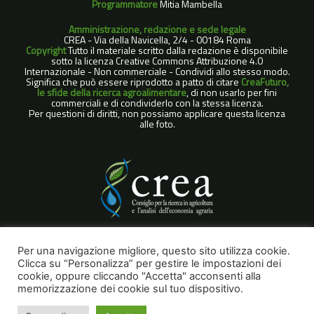
Programmatore
Mitia Mambella
Amministrazione, redazione e sede legale
CREA - Via della Navicella, 2/4 - 00184 Roma
Copyright
Tutto il materiale scritto dalla redazione è disponibile
sotto la licenza Creative Commons Attribuzione 4.0
Internazionale - Non commerciale - Condividi allo stesso modo.
Significa che può essere riprodotto a patto di citare
CreaFuturo,
le sfide della ricerca agroalimentare
, di non usarlo per fini
commerciali e di condividerlo con la stessa licenza.
Per questioni di diritti, non possiamo applicare questa licenza
alle foto.
COOKIE POLICY
Per una navigazione migliore, questo sito utilizza cookie.
Clicca su “Personalizza” per gestire le impostazioni dei
NOTE LEGALI
cookie, oppure cliccando "Accetta" acconsenti alla
PRIVACY POLICY
memorizzazione dei cookie sul tuo dispositivo.