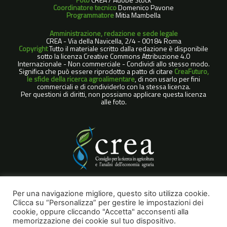
Coordinatore tecnico
Domenico Pavone
Programmatore
Mitia Mambella
Amministrazione, redazione e sede legale
CREA - Via della Navicella, 2/4 - 00184 Roma
Copyright
Tutto il materiale scritto dalla redazione è disponibile
sotto la licenza Creative Commons Attribuzione 4.0
Internazionale - Non commerciale - Condividi allo stesso modo.
Significa che può essere riprodotto a patto di citare
CreaFuturo,
le sfide della ricerca agroalimentare
, di non usarlo per fini
commerciali e di condividerlo con la stessa licenza.
Per questioni di diritti, non possiamo applicare questa licenza
alle foto.
COOKIE POLICY
Per una navigazione migliore, questo sito utilizza cookie.
Clicca su “Personalizza” per gestire le impostazioni dei
NOTE LEGALI
cookie, oppure cliccando "Accetta" acconsenti alla
PRIVACY POLICY
memorizzazione dei cookie sul tuo dispositivo.