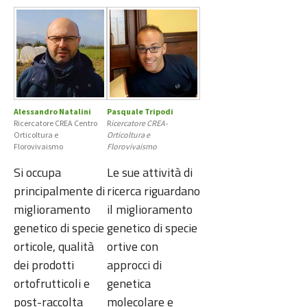
Alessandro Natalini
Pasquale Tripodi
Ricercatore CREA Centro
R
icercatore CREA-
Orticoltura e
Orticoltura e
Florovivaismo
Florovivaismo
Si occupa
Le sue attività di
principalmente di
ricerca riguardano
miglioramento
il miglioramento
genetico di specie
genetico di specie
orticole, qualità
ortive con
dei prodotti
approcci di
ortofrutticoli e
genetica
post-raccolta
molecolare e