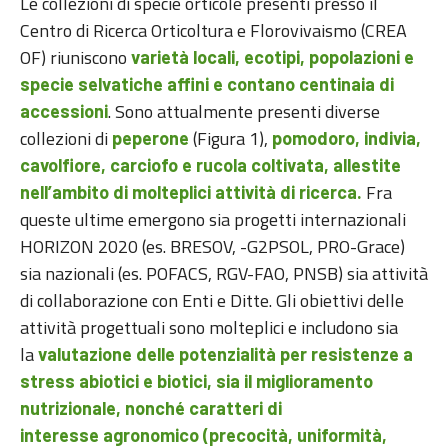
Le collezioni di specie orticole presenti presso il
Centro di Ricerca Orticoltura e Florovivaismo (CREA
OF) riuniscono
varietà locali, ecotipi, popolazioni e
specie selvatiche affini e contano centinaia di
. Sono attualmente presenti diverse
accessioni
collezioni di
(Figura 1),
peperone
pomodoro, indivia,
cavolfiore, carciofo e rucola coltivata, allestite
Fra
nell’ambito di molteplici attività di ricerca.
queste ultime emergono sia progetti internazionali
HORIZON 2020 (es. BRESOV, -G2PSOL, PRO-Grace)
sia nazionali (es. POFACS, RGV-FAO, PNSB) sia attività
di collaborazione con Enti e Ditte. Gli obiettivi delle
attività progettuali sono molteplici e includono sia
la
valutazione delle potenzialità per resistenze a
stress abiotici e biotici, sia il miglioramento
nutrizionale, nonché caratteri di
interesse agronomico (precocità, uniformità,