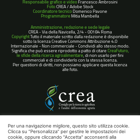
Responsabile grafico e video
Francesco Ambrosini
Foto
CREA / Adobe Stock
Coordinatore tecnico
Domenico Pavone
Programmatore
Mitia Mambella
Amministrazione, redazione e sede legale
CREA - Via della Navicella, 2/4 - 00184 Roma
Copyright
Tutto il materiale scritto dalla redazione è disponibile
sotto la licenza Creative Commons Attribuzione 4.0
Internazionale - Non commerciale - Condividi allo stesso modo.
Significa che può essere riprodotto a patto di citare
CreaFuturo,
le sfide della ricerca agroalimentare
, di non usarlo per fini
commerciali e di condividerlo con la stessa licenza.
Per questioni di diritti, non possiamo applicare questa licenza
alle foto.
COOKIE POLICY
Per una navigazione migliore, questo sito utilizza cookie.
Clicca su “Personalizza” per gestire le impostazioni dei
NOTE LEGALI
cookie, oppure cliccando "Accetta" acconsenti alla