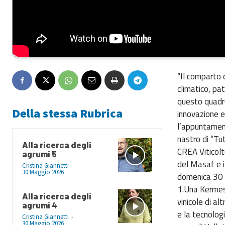
“Il comparto 
climatico, pa
questo quadro,
Della stessa Rubrica
innovazione e 
l’appuntament
nastro di “Tut
Alla ricerca degli
CREA Viticolt
agrumi 5
del Masaf e il
Cristina Giannetti
-
30 Maggio 2026
domenica 30 g
1.Una Kermess
Alla ricerca degli
vinicole di al
agrumi 4
e la tecnologi
Cristina Giannetti
-
30 Maggio 2026