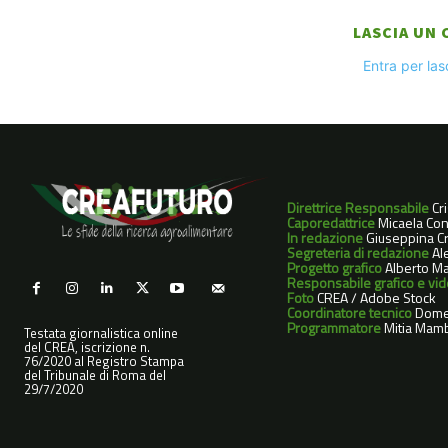
LASCIA UN
Entra per la
Direttrice Responsabile
Cr
Caporedattrice
Micaela Con
In redazione
Giuseppina Cri
Segreteria di redazione
Ale
Progetto grafico
Alberto Ma
Responsabile grafico e vi
Foto
CREA / Adobe Stock
Coordinatore tecnico
Dome
Programmatore
Mitia Mamb
Testata giornalistica online
del CREA, iscrizione n.
76/2020 al Registro Stampa
del Tribunale di Roma del
29/7/2020