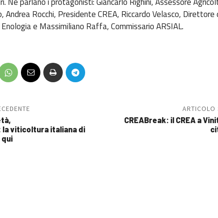
ri. Ne parlano i protagonisti: Giancarlo Righini, Assessore Agricol
, Andrea Rocchi, Presidente CREA, Riccardo Velasco, Direttore
d Enologia e Massimiliano Raffa, Commissario ARSIAL.
ECEDENTE
ARTICOLO
età,
CREABreak: il CREA a Vini
la viticoltura italiana di
ci
 qui