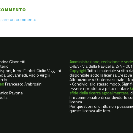
 COMMENTO
sciare un commento
istina Giannetti
Amministrazione, redazione e sede
terio
CREA - Via della Navicella, 2/4 - 0
sponi, Irene Fabbri, Giulio Viggiani
Copyright
Tutto il materiale scritto 
xia Giovannetti, Paolo Virgilii
disponibile sotto la licenza Creati
rchi
Attribuzione 4.0 Internazionale - 
deo
Francesco Ambrosini
- Condividi allo stesso modo. Signif
essere riprodotto a patto di citare
C
nico Pavone
sfide della ricerca agroalimentare
, 
ella
fini commerciali e di condividerlo co
licenza.
Per questioni di diritti, non possiam
questa licenza alle foto.