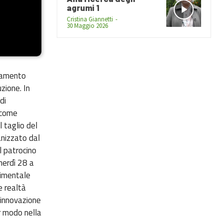
agrumi 1
Cristina Giannetti
-
30 Maggio 2026
biamento
zione. In
di
, come
 taglio del
ganizzato dal
l patrocino
nerdì 28 a
rimentale
e realtà
l’innovazione
ar modo nella