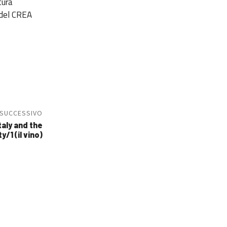
tura
 del CREA
 SUCCESSIVO
taly and the
ty/1 (il vino)