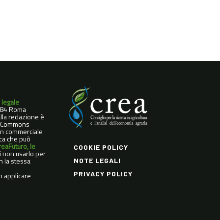
 legale
0184 Roma
dalla redazione è
ve Commons
Non commerciale
ica che può
reaFuturo, le
COOKIE POLICY
di non usarlo per
n la stessa
NOTE LEGALI
PRIVACY POLICY
o applicare