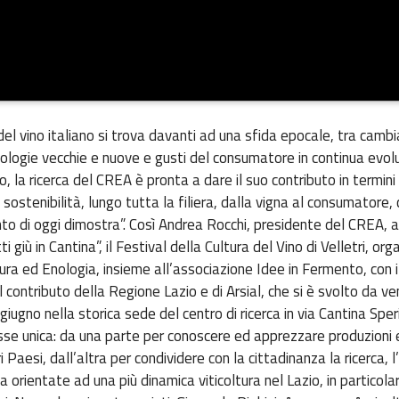
del vino italiano si trova davanti ad una sfida epocale, tra cam
tologie vecchie e nuove e gusti del consumatore in continua evolu
 la ricerca del CREA è pronta a dare il suo contributo in termini 
sostenibilità, lungo tutta la filiera, dalla vigna al consumatore
o di oggi dimostra”. Così Andrea Rocchi, presidente del CREA, al
ti giù in Cantina”, il Festival della Cultura del Vino di Velletri, or
ura ed Enologia, insieme all’associazione Idee in Fermento, con i
 contributo della Regione Lazio e di Arsial, che si è svolto da ve
iugno nella storica sede del centro di ricerca in via Cantina Spe
e unica: da una parte per conoscere ed apprezzare produzioni 
tri Paesi, dall’altra per condividere con la cittadinanza la ricerca, 
a orientate ad una più dinamica viticoltura nel Lazio, in particol