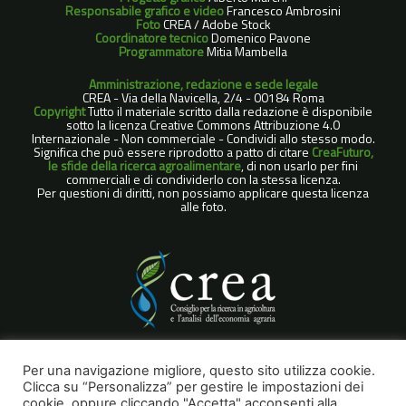
Responsabile grafico e video
Francesco Ambrosini
Foto
CREA / Adobe Stock
Coordinatore tecnico
Domenico Pavone
Programmatore
Mitia Mambella
Amministrazione, redazione e sede legale
CREA - Via della Navicella, 2/4 - 00184 Roma
Copyright
Tutto il materiale scritto dalla redazione è disponibile
sotto la licenza Creative Commons Attribuzione 4.0
Internazionale - Non commerciale - Condividi allo stesso modo.
Significa che può essere riprodotto a patto di citare
CreaFuturo,
le sfide della ricerca agroalimentare
, di non usarlo per fini
commerciali e di condividerlo con la stessa licenza.
Per questioni di diritti, non possiamo applicare questa licenza
alle foto.
COOKIE POLICY
Per una navigazione migliore, questo sito utilizza cookie.
Clicca su “Personalizza” per gestire le impostazioni dei
NOTE LEGALI
cookie, oppure cliccando "Accetta" acconsenti alla