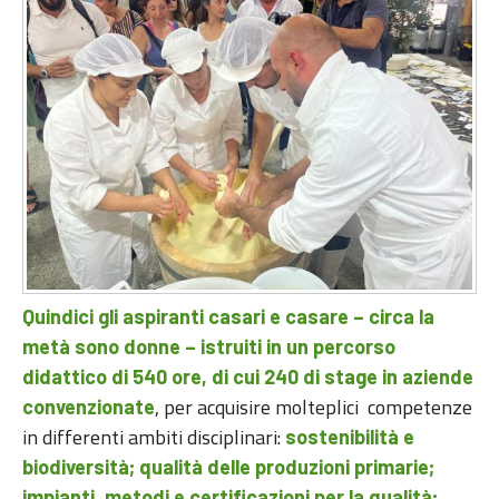
Quindici gli aspiranti casari e casare
–
circa la
metà sono donne
–
istruiti in un percorso
didattico di 540 ore, di cui 240 di stage in aziende
, per acquisire molteplici competenze
convenzionate
in differenti ambiti disciplinari:
sostenibilità e
biodiversità; qualità delle produzioni primarie;
impianti, metodi e certificazioni per la qualità;