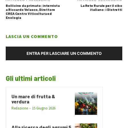
Bollicine da primato: intervista
La Rete Rurale per il cibo
a Riccardo Velasco, Direttore
italiano: i Distretti
CREA Centro Viticoltura ed
Enologia
LASCIA UN COMMENTO
ENTRA PER LASCIARE UN COMMENTO
Gli ultimi articoli
Un mare di frutta &
verdura
Redazione
-
15 Giugno 2026
Alla ricerca degli agrumi 5