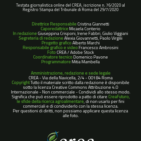
Testata giornalistica online del CREA, iscrizione n. 76/2020 al
Registro Stampa del Tribunale di Roma del 29/7/2020
Direttrice Responsabile
Cristina Giannetti
Caporedattrice
Micaela Conterio
In redazione
Giuseppina Crisponi, Irene Fabbri, Giulio Viggiani
Segreteria di redazione
Alexia Giovannetti, Paolo Virgilii
Progetto grafico
Alberto Marchi
Responsabile grafico e video
Francesco Ambrosini
Foto
CREA / Adobe Stock
Coordinatore tecnico
Domenico Pavone
Programmatore
Mitia Mambella
Amministrazione, redazione e sede legale
CREA - Via della Navicella, 2/4 - 00184 Roma
Copyright
Tutto il materiale scritto dalla redazione è disponibile
sotto la licenza Creative Commons Attribuzione 4.0
Internazionale - Non commerciale - Condividi allo stesso modo.
Significa che può essere riprodotto a patto di citare
CreaFuturo,
le sfide della ricerca agroalimentare
, di non usarlo per fini
commerciali e di condividerlo con la stessa licenza.
Per questioni di diritti, non possiamo applicare questa licenza
alle foto.