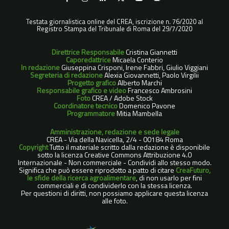
Testata giornalistica online del CREA, iscrizione n. 76/2020 al
Registro Stampa del Tribunale di Roma del 29/7/2020
Direttrice Responsabile
Cristina Giannetti
Caporedattrice
Micaela Conterio
In redazione
Giuseppina Crisponi, Irene Fabbri, Giulio Viggiani
Segreteria di redazione
Alexia Giovannetti, Paolo Virgilii
Progetto grafico
Alberto Marchi
Responsabile grafico e video
Francesco Ambrosini
Foto
CREA / Adobe Stock
Coordinatore tecnico
Domenico Pavone
Programmatore
Mitia Mambella
Amministrazione, redazione e sede legale
CREA - Via della Navicella, 2/4 - 00184 Roma
Copyright
Tutto il materiale scritto dalla redazione è disponibile
sotto la licenza Creative Commons Attribuzione 4.0
Internazionale - Non commerciale - Condividi allo stesso modo.
Significa che può essere riprodotto a patto di citare
CreaFuturo,
le sfide della ricerca agroalimentare
, di non usarlo per fini
commerciali e di condividerlo con la stessa licenza.
Per questioni di diritti, non possiamo applicare questa licenza
alle foto.