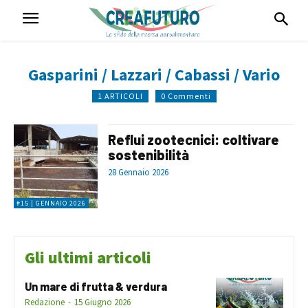
Gasparini / Lazzari / Cabassi / Vario
1 ARTICOLI
0 Commenti
Reflui zootecnici: coltivare
sostenibilità
28 Gennaio 2026
#15 | GENNAIO 2026
Gli ultimi articoli
Un mare di frutta & verdura
Redazione
-
15 Giugno 2026