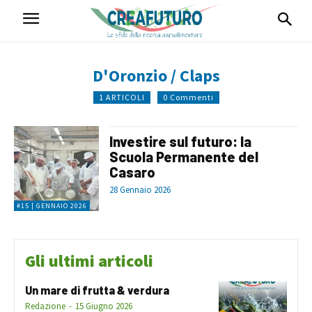
D'Oronzio / Claps
1 ARTICOLI
0 Commenti
Investire sul futuro: la
Scuola Permanente del
Casaro
28 Gennaio 2026
#15 | GENNAIO 2026
Gli ultimi articoli
Un mare di frutta & verdura
Redazione
-
15 Giugno 2026