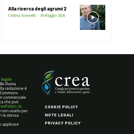
Alla ricerca degli agrumi 2
Cristina Giannetti
-
30 Maggio 2026
 legale
0184 Roma
dalla redazione è
ve Commons
Non commerciale
ica che può
reaFuturo, le
COOKIE POLICY
di non usarlo per
n la stessa
NOTE LEGALI
PRIVACY POLICY
o applicare