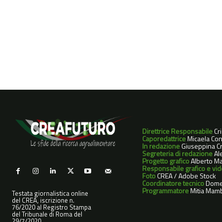
Direttrice Responsabile
Cr
Caporedattrice
Micaela Con
In redazione
Giuseppina Cri
Segreteria di redazione
Ale
Progetto grafico
Alberto Ma
Responsabile grafico e vi
Foto
CREA / Adobe Stock
Coordinatore tecnico
Dome
Programmatore
Mitia Mamb
Testata giornalistica online
del CREA, iscrizione n.
76/2020 al Registro Stampa
del Tribunale di Roma del
29/7/2020