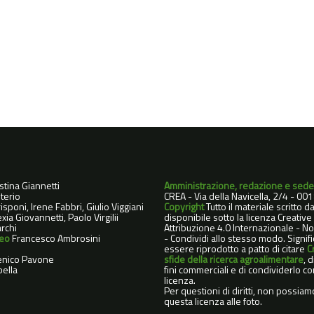
istina Giannetti
Amministrazione, redazione e sede
terio
CREA - Via della Navicella, 2/4 - 0
sponi, Irene Fabbri, Giulio Viggiani
Copyright
Tutto il materiale scritto 
xia Giovannetti, Paolo Virgilii
disponibile sotto la licenza Creati
rchi
Attribuzione 4.0 Internazionale - 
deo
Francesco Ambrosini
- Condividi allo stesso modo. Signif
essere riprodotto a patto di citare
C
nico Pavone
sfide della ricerca agroalimentare
, 
ella
fini commerciali e di condividerlo co
licenza.
Per questioni di diritti, non possiam
questa licenza alle foto.