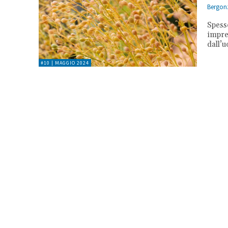
Bergonz
Spesso
impre
dall’
#10 | MAGGIO 2024