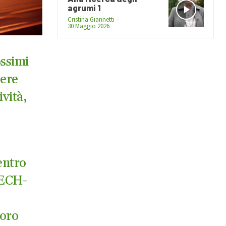
agrumi 1
Cristina Giannetti
-
30 Maggio 2026
ssimi
sere
ività,
,
entro
TECH-
loro