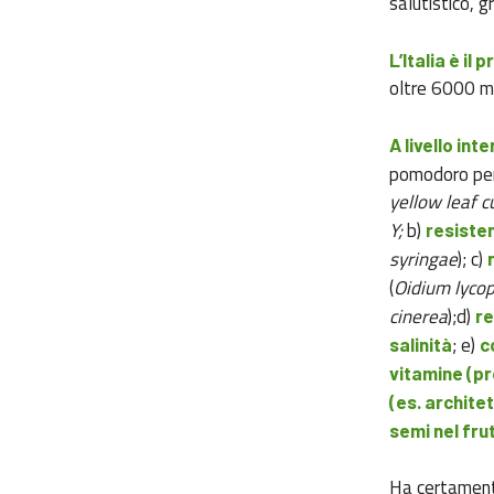
salutistico, 
L’Italia è i
oltre 6000 mi
A livello int
pomodoro per 
yellow leaf c
Y;
b)
resisten
syringae
); c)
(
Oidium lycop
cinerea
);d)
re
; e)
salinità
c
vitamine (p
(es. archite
semi nel fru
Ha certamente