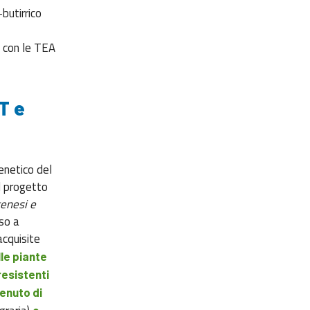
butirrico
e con le TEA
T e
enetico del
l progetto
genesi e
so a
acquisite
lle piante
resistenti
tenuto di