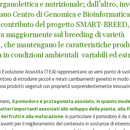
rganolettica e nutrizionale; dall’altro, in
l suo Centro di Genomica e Bioinformatica
l contributo del progetto SMART-BREED, 
a maggiormente sul breeding di varietà
ti, che mantengano le caratteristiche produ
tà in condizioni ambientali variabili ed es
i Evoluzione Assistita (TEA) rappresentano un vero punto di svol
tono di introdurre piccoli e mirati cambiamenti genetici in modo 
ovi prodotti vegetali con proprietà sorprendentemente innovat
nario,
il pomodoro è protagonista assoluto, in quanto mode
tteri importanti associati allo sviluppo della pianta, alla fi
: in particolare il pomodoro è da
 dei frutti e alla maturazione
favoriti per il miglioramento del contenuto in sostanze di interes