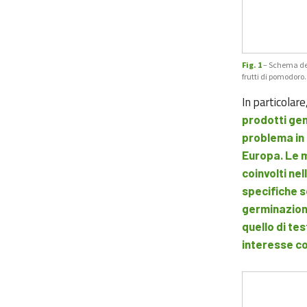
Fig. 1
– Schema del
frutti di pomodoro
In particolare
prodotti gen
problema in 
Europa. Le m
coinvolti nel
specifiche 
germinazione
quello di te
interesse c