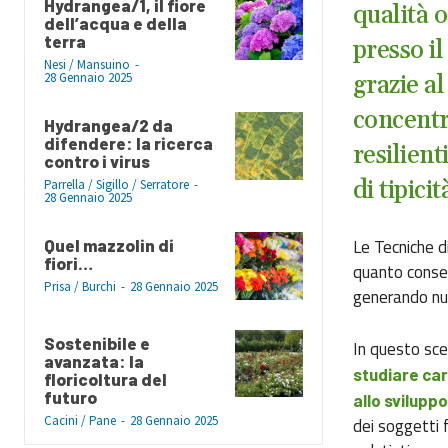
Hydrangea/1, il fiore
qualità o
dell’acqua e della
terra
presso i
Nesi / Mansuino
-
28 Gennaio 2025
grazie a
concentr
Hydrangea/2 da
difendere: la ricerca
resilien
contro i virus
di tipici
Parrella / Sigillo / Serratore
-
28 Gennaio 2025
Le Tecniche d
Quel mazzolin di
fiori…
quanto consen
Prisa / Burchi
-
28 Gennaio 2025
generando nu
Sostenibile e
In questo sce
avanzata: la
studiare cara
floricoltura del
futuro
allo sviluppo
Cacini / Pane
-
28 Gennaio 2025
dei soggetti 