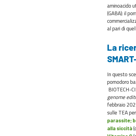
aminoacido ut
(GABA): il po
commercializz
al pari di qu
La rice
SMART
In questo sce
pomodoro basa
BIOTECH-C
genome editi
febbraio 2023
sulle TEA pe
parassite; b)
(
alla siccità