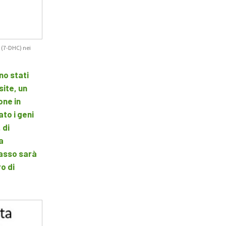
 (7-DHC) nei
no stati
site, un
one in
to i geni
 di
a
passo sarà
o di