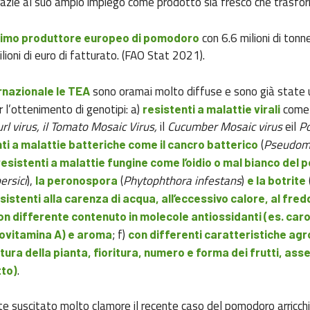
grazie al suo ampio impiego come prodotto sia fresco che trasfo
con 6.6 milioni di tonn
l primo produttore europeo di pomodoro
lioni di euro di fatturato. (FAO Stat 2021).
sono oramai molto diffuse e sono già state ut
ernazionale le TEA
l’ottenimento di genotipi: a)
come 
resistenti a malattie virali
url virus, il Tomato Mosaic Virus,
il
Cucumber Mosaic virus
eil
Po
(
Pseudom
ti a malattie batteriche come il cancro batterico
resistenti a malattie fungine come l’oidio o mal bianco del
ersici
),
(
Phytophthora infestans
)
la peronospora
e la botrite
sistenti alla carenza di acqua, all’eccessivo calore, al fred
on differente contenuto in molecole antiossidanti (es. caro
; f)
rovitamina A) e aroma
con differenti caratteristiche ag
ttura della pianta, fioritura, numero e forma dei frutti, ass
.
tto)
 suscitato molto clamore il recente caso del pomodoro arricchi