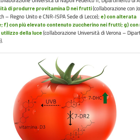
collaborazione Università di Napoli Federico II, Dipartimento di A
(collaborazione con J
ità di produrre provitamina D nei frutti
ch – Regno Unito e CNR-ISPA Sede di Lecce);
e) con alterata
 f) con più elevato contenuto zuccherino nei frutti; g) con
(collaborazione Università di Verona – Dipar
 utilizzo della luce
).