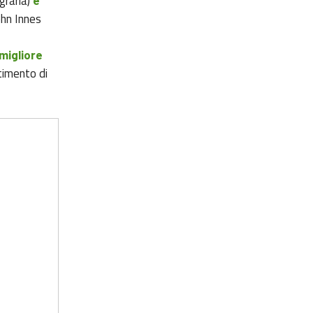
graria)
e
ohn Innes
 migliore
timento di