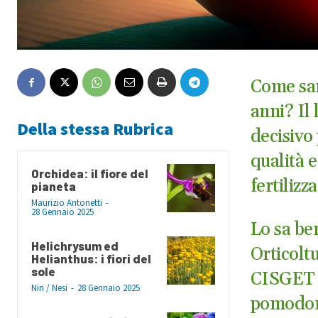
Come sa
anni? Il
Della stessa Rubrica
decisivo 
qualità e
Orchidea: il fiore del
fertilizz
pianeta
Maurizio Antonetti
-
28 Gennaio 2025
Lo sa be
Helichrysum ed
Orticolt
Helianthus: i fiori del
sole
CISGET s
Nin / Nesi
-
28 Gennaio 2025
pomodori 