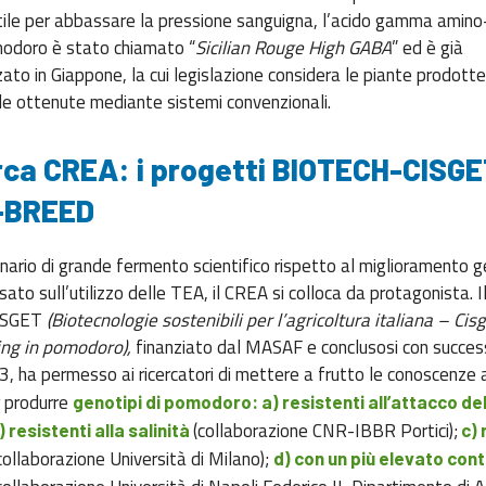
ile per abbassare la pressione sanguigna, l’acido gamma amino-
modoro è stato chiamato “
Sicilian Rouge High GABA
” ed è già
ato in Giappone, la cui legislazione considera le piante prodott
elle ottenute mediante sistemi convenzionali.
rca CREA: i progetti BIOTECH-CISGE
-BREED
nario di grande fermento scientifico rispetto al miglioramento g
to sull’utilizzo delle TEA, il CREA si colloca da protagonista. I
ISGET
(Biotecnologie sostenibili per l’agricoltura italiana – Cis
ng in pomodoro),
finanziato dal MASAF e conclusosi con succes
, ha permesso ai ricercatori di mettere a frutto le conoscenze 
r produrre
genotipi di pomodoro: a) resistenti all’attacco de
(collaborazione CNR-IBBR Portici);
 resistenti alla salinità
c) 
collaborazione Università di Milano);
d) con un più elevato con