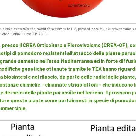
la via biosintetica che, modificata tramite le TEA, porta all’accumulo di provitamina D3
. Foto di Fabio D’Orso (CREA-GB)
,
presso il CREA Orticoltura e Florovivaismo (CREA-OF), so
otipi di pomodoro resistenti all’attacco delle piante paras
grande aumento nell’area Mediterranea ed in forte diffusi
odifiche genetiche ottenute tramite le TEA hanno riguarda
la biosintesi e nel rilascio, da parte delle radici delle piante,
sostanze chimiche
–
chiamate strigolattoni
–
che inducono l
 dei semi delle piante parassite nel terreno. Il prossimo 
stare queste piante come portainnesti in specie di pomodor
ommerciale.