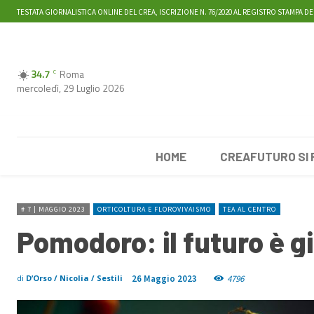
TESTATA GIORNALISTICA ONLINE DEL CREA, ISCRIZIONE N. 76/2020 AL REGISTRO STAMPA DE
34.7
Roma
C
mercoledì, 29 Luglio 2026
HOME
CREAFUTURO SI
# 7 | MAGGIO 2023
ORTICOLTURA E FLOROVIVAISMO
TEA AL CENTRO
Pomodoro: il futuro è gi
26 Maggio 2023
4796
di
D’Orso / Nicolia / Sestili