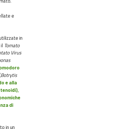
rmato.
ellate e
ilizzate in
il
Tomato
tato Virus
onas
 pomodoro
(
Botrytis
do e alla
tenoidi),
ronomiche
enza di
to in un