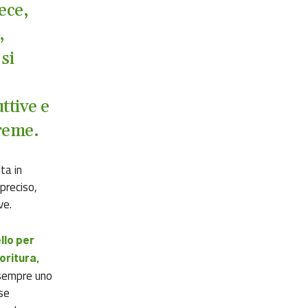
vece,
,
si
ttive e
treme.
ta in
preciso,
ive.
llo per
oritura,
 sempre uno
se