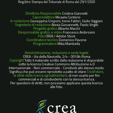
Registro Stampa del Tribunale di Roma del 29/7/2020
Direttrice Responsabile
Cristina Giannetti
Caporedattrice
Micaela Conterio
In redazione
Giuseppina Crisponi, Irene Fabbri, Giulio Viggiani
Segreteria di redazione
Alexia Giovannetti, Paolo Virgilii
Progetto grafico
Alberto Marchi
Responsabile grafico e video
Francesco Ambrosini
Foto
CREA / Adobe Stock
Coordinatore tecnico
Domenico Pavone
Programmatore
Mitia Mambella
Amministrazione, redazione e sede legale
CREA - Via della Navicella, 2/4 - 00184 Roma
Copyright
Tutto il materiale scritto dalla redazione è disponibile
sotto la licenza Creative Commons Attribuzione 4.0
Internazionale - Non commerciale - Condividi allo stesso modo.
Significa che può essere riprodotto a patto di citare
CreaFuturo,
le sfide della ricerca agroalimentare
, di non usarlo per fini
commerciali e di condividerlo con la stessa licenza.
Per questioni di diritti, non possiamo applicare questa licenza
alle foto.