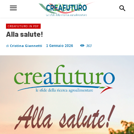
CREAFUTURO IN PDF
Alla salute!
1 Gennaio 2026
363
di
Cristina Giannetti