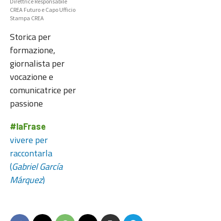
Direttrice Responsabile
CREA Futuro e Capo Ufficio
Stampa CREA
Storica per
formazione,
giornalista per
vocazione e
comunicatrice per
passione
#laFrase
vivere per
raccontarla
(
Gabriel García
Márquez
)