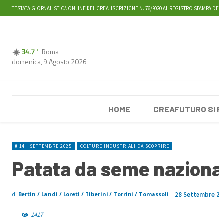
TESTATA GIORNALISTICA ONLINE DEL CREA, ISCRIZIONE N. 76/2020 AL REGISTRO STAMPA DE
34.7
Roma
C
domenica, 9 Agosto 2026
HOME
CREAFUTURO SI
# 14 | SETTEMBRE 2025
COLTURE INDUSTRIALI DA SCOPRIRE
Patata da seme nazional
28 Settembre 
di
Bertin / Landi / Loreti / Tiberini / Torrini / Tomassoli
1417