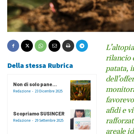
L’altopia
rilancio
Della stessa Rubrica
patata, 
dell’offe
Non di solo pane…
monitora
Redazione
-
23 Dicembre 2025
favorevol
afidi e v
Scopriamo SUSINCER
rafforza
Redazione
-
29 Settembre 2025
areale id