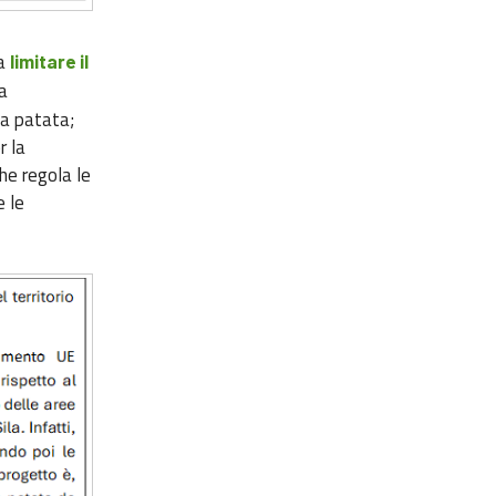
e
 a
limitare il
a
la patata;
er la
he regola le
e le