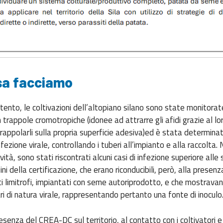
sa facciamo
tento, le coltivazioni dell’altopiano silano sono state monitorate
n trappole cromotropiche (idonee ad attrarre gli afidi grazie al lo
trappolarli sulla propria superficie adesiva)ed è stata determinat
fezione virale, controllando i tuberi all’impianto e alla raccolta.
ività, sono stati riscontrati alcuni casi di infezione superiore alle 
i della certificazione, che erano riconducibili, però, alla presenz
limitrofi, impiantati con seme autoriprodotto, e che mostravan
ari di natura virale, rappresentando pertanto una fonte di inocul
esenza del CREA-DC sul territorio, al contatto con i coltivatori e 