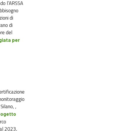
ando l’ARSSA
fabbisogno
ioni di
ano di
ore del
giata
per
ertificazione
monitoraggio
Silano, ,
rogetto
arco
dal 2023,