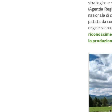
strategico e r
(Agenzia Regio
nazionale di 
patata da con
origine silana
riconoscimen
la produzion