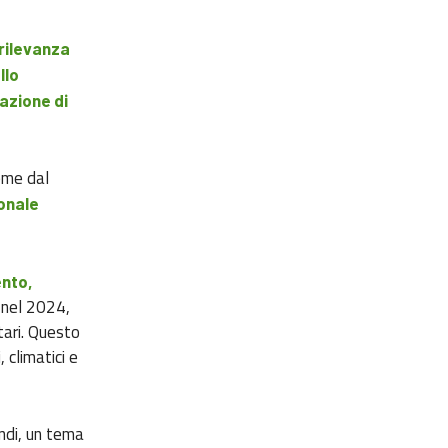
 rilevanza
llo
azione di
seme dal
ionale
ento,
 nel 2024,
tari. Questo
 climatici e
ndi, un tema