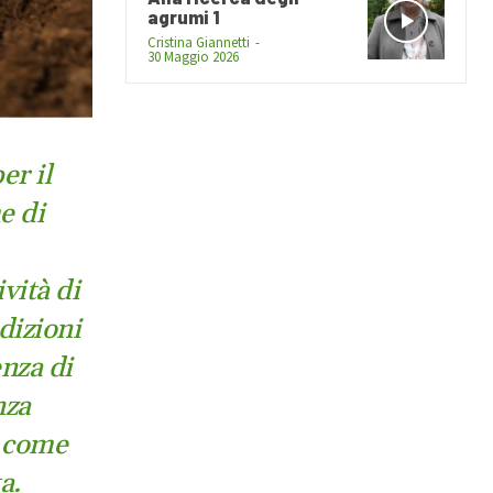
agrumi 1
Cristina Giannetti
-
30 Maggio 2026
er il
e di
ività di
dizioni
enza di
nza
a come
a.