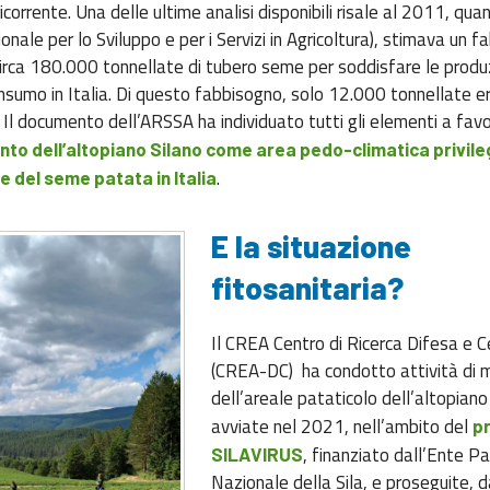
icorrente. Una delle ultime analisi disponibili risale al 2011, qu
nale per lo Sviluppo e per i Servizi in Agricoltura), stimava un 
circa 180.000 tonnellate di tubero seme per soddisfare le produz
sumo in Italia. Di questo fabbisogno, solo 12.000 tonnellate er
. Il documento dell’ARSSA ha individuato tutti gli elementi a fav
to dell’altopiano Silano come area pedo-climatica privile
.
e del seme patata in Italia
E la situazione
fitosanitaria?
Il CREA Centro di Ricerca Difesa e C
(CREA-DC) ha condotto attività di 
dell’areale pataticolo dell’altopiano 
avviate nel 2021, nell’ambito del
p
, finanziato dall’Ente P
SILAVIRUS
Nazionale della Sila, e proseguite, 