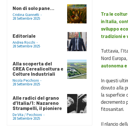
Non di solo pane…
Tra le coltu
Cristina Giannetti
-
28 Settembre 2025
in Italia, c
sviluppo eco
Editoriale
tradizioni e 
Andrea Rocchi
-
28 Settembre 2025
Tuttavia, l’I
Nord Europa,
Alla scoperta del
autonoma e 
CREA Cerealicoltura e
Colture Industriali
In questi ulti
Nicola Pecchioni
-
28 Settembre 2025
dovuto alla p
la superficie
Alle radici del grano
decremento pr
d’Italia/1: Nazareno
Strampelli, il pioniere
fitosanitari.
De Vita / Pecchioni
-
28 Settembre 2025
Il rilancio de