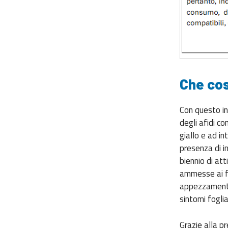
Che co
Con questo in
degli afidi co
giallo e ad in
presenza di in
biennio di att
ammesse ai fin
appezzamenti 
sintomi fogli
Grazie alla pr