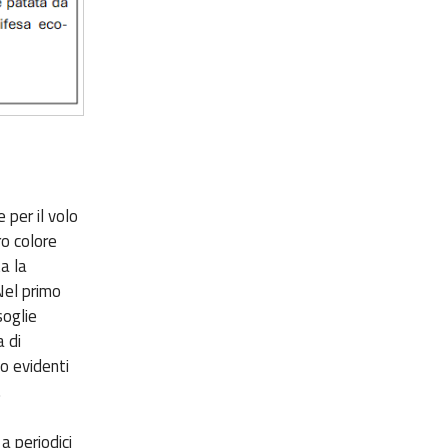
 per il volo
ro colore
a la
 Nel primo
soglie
a di
o evidenti
o.
a periodici