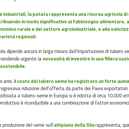
re industriali, la patata rappresenta una risorsa agricola di
ontribuendo in modo significativo al fabbisogno alimentare, a
nomico rurale e del settore agroindustriale, e alla valorizz
varietà regionali.
talia dipende ancora in larga misura dall’importazione di tubero 
 rendendo urgente la
necessità di investire in una filiera naz
.
sostenibile
mi anni,
il costo del tubero seme ha registrato un forte aum
rogressiva riduzione dell’offerta da parte dei Paesi esportatori:
 coltivata a tubero-seme in Europa si è ridotta di circa 10.000 et
oduttivo è riconducibile a una combinazione di fattori economici,
lla produzione del seme sull’
rappresenta, qui
altipiano della Sila