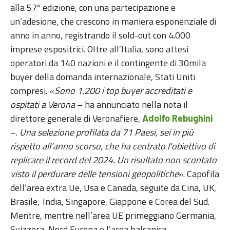
alla 57ª edizione, con una partecipazione e
un’adesione, che crescono in maniera esponenziale di
anno in anno, registrando il
sold-out con 4.000
imprese espositrici. Oltre all’Italia, sono attesi
operatori da 140 nazioni e il contingente di 30mila
buyer della domanda internazionale, Stati Uniti
compresi. «
Sono 1.200 i top buyer accreditati e
ospitati a Verona
– ha annunciato nella nota il
direttore generale di Veronafiere,
Adolfo Rebughini
–.
Una selezione profilata da 71 Paesi, sei in più
rispetto all’anno scorso, che ha centrato l’obiettivo di
replicare il record del 2024. Un risultato non scontato
visto il perdurare delle tensioni geopolitiche
». Capofila
dell’area extra Ue, Usa e Canada, seguite da Cina, UK,
Brasile, India, Singapore, Giappone e Corea del Sud.
Mentre, mentre nell’area UE primeggiano Germania,
Svizzera, Nord Europa e l’area balcanica.