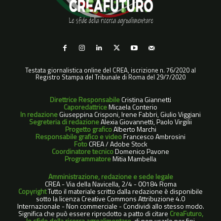
Testata giornalistica online del CREA, iscrizione n. 76/2020 al
Registro Stampa del Tribunale di Roma del 29/7/2020
Direttrice Responsabile
Cristina Giannetti
Caporedattrice
Micaela Conterio
In redazione
Giuseppina Crisponi, Irene Fabbri, Giulio Viggiani
Segreteria di redazione
Alexia Giovannetti, Paolo Virgilii
Progetto grafico
Alberto Marchi
Responsabile grafico e video
Francesco Ambrosini
Foto
CREA / Adobe Stock
Coordinatore tecnico
Domenico Pavone
Programmatore
Mitia Mambella
Amministrazione, redazione e sede legale
CREA - Via della Navicella, 2/4 - 00184 Roma
Copyright
Tutto il materiale scritto dalla redazione è disponibile
sotto la licenza Creative Commons Attribuzione 4.0
Internazionale - Non commerciale - Condividi allo stesso modo.
Significa che può essere riprodotto a patto di citare
CreaFuturo,
le sfide della ricerca agroalimentare
, di non usarlo per fini