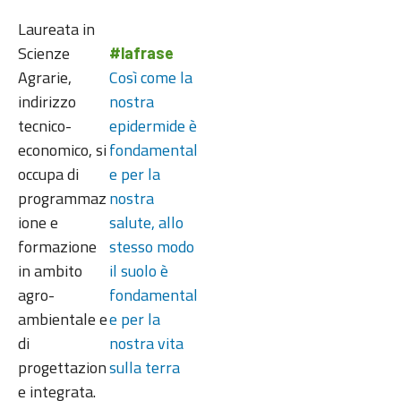
Laureata in
Scienze
#lafrase
Agrarie,
Così come la
indirizzo
nostra
tecnico-
epidermide è
economico, si
fondamental
occupa di
e per la
programmaz
nostra
ione e
salute, allo
formazione
stesso modo
in ambito
il suolo è
agro-
fondamental
ambientale e
e per la
di
nostra vita
progettazion
sulla terra
e integrata.