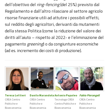
dell’obiettivo del
ring-fencing
(del 25%) previsto dal
Regolamento e dall’altro rilasciare al settore agricolo
risorse finanziarie utili ad attutire i possibili effetti,
sul reddito degli agricoltori, derivanti da mutamenti
della stessa Politica (come la riduzione del valore dei
diritti all’aiuto – rispetto al 2022- e l’eliminazione del
pagamento
greening
) o da congiunture economiche
(ad es. incremento dei costi di produzione).
Teresa Lettieri
Danilo Marandola
Antonio Papaleo
Fabio Pierangeli
CREA Centro
CREA Centro
Tecnologo CREA
CREA Centro
Politiche e
Politiche e
Centro Politiche e
Politiche e
Bioeconomia
Bioeconomia
Bioeconomia
Bioeconomia