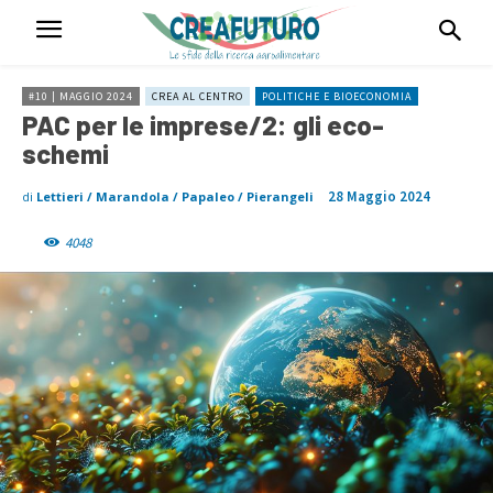
#10 | MAGGIO 2024
CREA AL CENTRO
POLITICHE E BIOECONOMIA
PAC per le imprese/2: gli eco-
schemi
28 Maggio 2024
di
Lettieri / Marandola / Papaleo / Pierangeli
4048