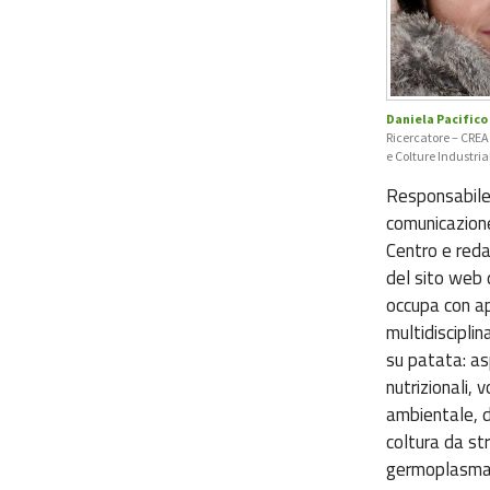
Daniela Pacifico
Ricercatore – CREA
e Colture Industrial
Responsabile
comunicazione
Centro e redat
del sito web d
occupa con a
multidisciplin
su patata: as
nutrizionali, 
ambientale, d
coltura da str
germoplasma