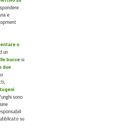
rispondere
ana e
elopment
mentare o
d un
si
lle bucce
e due
ro
ti,
atogeni
 funghi sono
sine
esponsabili
pubblicato su