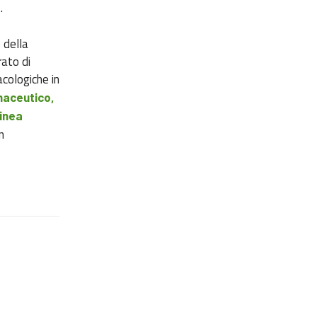
).
 della
rato di
cologiche in
maceutico,
linea
n