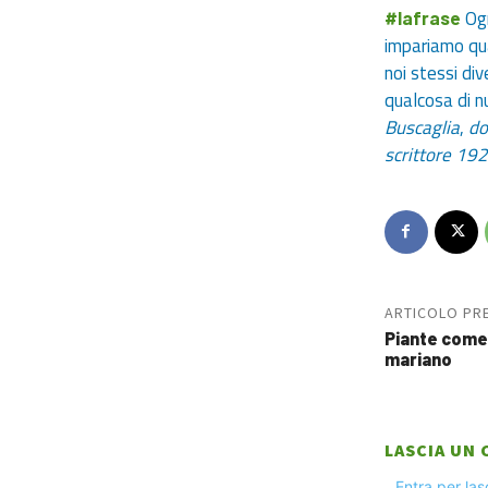
Og
#lafrase
impariamo qu
noi stessi di
qualcosa di n
Buscaglia
,
do
scrittore 19
ARTICOLO PR
Piante come
mariano
LASCIA UN
Entra per la