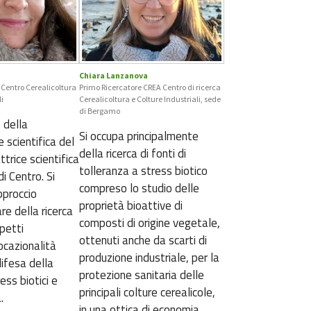
Chiara Lanzanova
 Centro Cerealicoltura
Primo Ricercatore CREA Centro di ricerca
i
Cerealicoltura e Colture Industriali, sede
di Bergamo
 della
Si occupa principalmente
 scientifica del
della ricerca di fonti di
trice scientifica
tolleranza a stress biotico
i Centro. Si
compreso lo studio delle
pproccio
proprietà bioattive di
are della ricerca
composti di origine vegetale,
petti
ottenuti anche da scarti di
vocazionalità
produzione industriale, per la
ifesa della
protezione sanitaria delle
ess biotici e
principali colture cerealicole,
.
in una ottica di economia