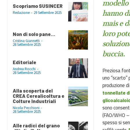
modello 
Scopriamo SUSINCER
hanno di
Redazione
-
29 Settembre 2025
mais e d
loro pote
Non di solo pane…
Cristina Giannetti
-
soluzione
28 Settembre 2025
buccia.
Editoriale
Andrea Rocchi
-
Preziosa font
28 Settembre 2025
uno “scarto” 
produzione d
Alla scoperta del
tonnellate di
CREA Cerealicoltura e
glicoalcaloid
Colture Industriali
sono consenti
Nicola Pecchioni
-
28 Settembre 2025
(FAO/WHO – 
spesso si sen
Alle radici del grano
caffè verde.