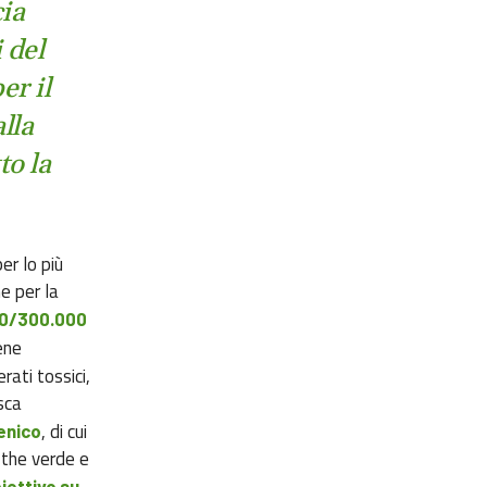
cia
 del
er il
lla
to la
er lo più
e per la
0/300.000
ene
erati tossici,
sca
, di cui
enico
 the verde e
biettivo su