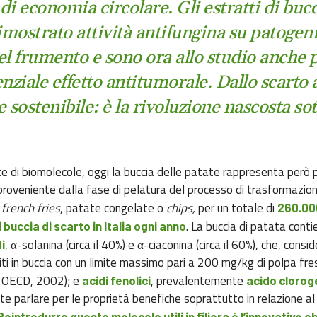
di economia circolare. Gli estratti di buc
mostrato attività antifungina su patogeni
el frumento e sono ora allo studio anche p
nziale effetto antitumorale. Dallo scarto a
 sostenibile: è la rivoluzione nascosta sot
e di biomolecole, oggi la buccia delle patate rappresenta però p
proveniente dalla fase di pelatura del processo di trasformazion
i
french fries
, patate congelate o
chips,
per un totale di
260.00
. La buccia di patata conti
 buccia di scarto in Italia ogni anno
, α-solanina (circa il 40%) e α-ciaconina (circa il 60%), che, consid
i
ti in buccia con un limite massimo pari a 200 mg/kg di polpa fre
OECD, 2002); e
, prevalentemente
acidi fenolici
acido clorog
te parlare per le proprietà benefiche soprattutto in relazione al
Reintrodurre queste molecole utili in filiera è l’innovativo o