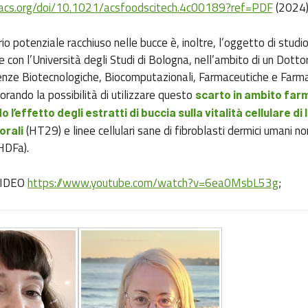
s.acs.org/doi/10.1021/acsfoodscitech.4c00189?ref=PDF
(2024
io potenziale racchiuso nelle bucce è, inoltre, l’oggetto di studio
e con l’Università degli Studi di Bologna, nell’ambito di un Dotto
ienze Biotecnologiche, Biocomputazionali, Farmaceutiche e Farma
lorando la possibilità di utilizzare questo
scarto in ambito far
l’effetto degli estratti di buccia sulla vitalità cellulare di 
(HT29) e linee cellulari sane di fibroblasti dermici umani no
orali
(HDFa).
VIDEO
https://www.youtube.com/watch?v=6ea0MsbL53g
;