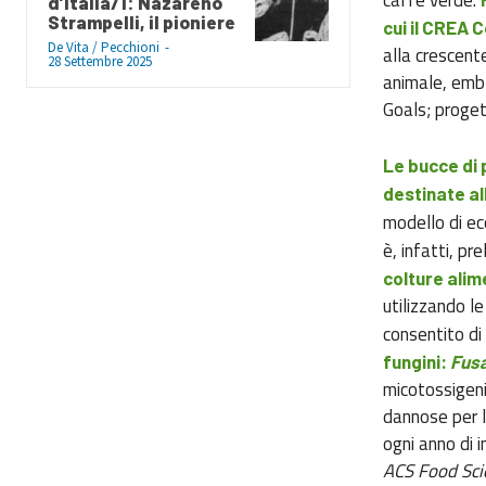
d’Italia/1: Nazareno
Strampelli, il pioniere
cui il CREA 
De Vita / Pecchioni
-
alla crescent
28 Settembre 2025
animale, emb
Goals; proge
Le bucce di 
destinate al
modello di ec
è, infatti, pr
colture alim
utilizzando le
consentito di 
fungini:
Fusa
micotossigeni
dannose per l
ogni anno di 
ACS Food Sci