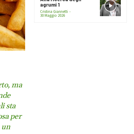
agrumi 1
Cristina Giannetti
-
30 Maggio 2026
rto, ma
ande
i sta
osa per
u un