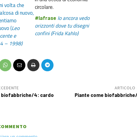
ni volta che
circolare.
alcosa di nuovo,
Io ancora vedo
#lafrase
ventiamo
orizzonti dove tu disegni
uovo (
Leo
confini
(Frida Kahlo)
cente e
24 – 1998)
ECEDENTE
ARTICOLO
 biofabbriche/4: cardo
Piante come biofabbriche/2
 COMMENTO
sciare un commento