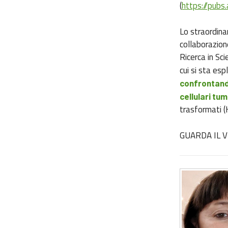
(
https://pub
Lo straordinar
collaborazion
Ricerca in Sc
cui si sta esp
confrontando 
cellulari tum
trasformati 
GUARDA IL 