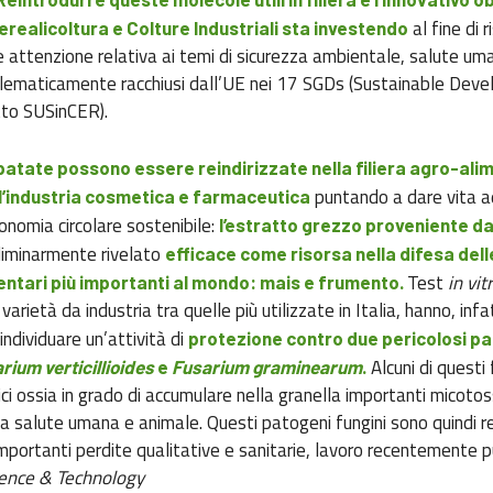
al fine di 
Cerealicoltura e Colture Industriali sta investendo
e attenzione relativa ai temi di sicurezza ambientale, salute um
lematicamente racchiusi dall’UE nei 17 SGDs (Sustainable Dev
tto SUSinCER).
patate possono essere reindirizzate nella filiera agro-ali
puntando a dare vita a
l’industria cosmetica e farmaceutica
onomia circolare sostenibile:
l’estratto grezzo proveniente da
eliminarmente rivelato
efficace come risorsa nella difesa dell
Test
in vit
entari più importanti al mondo: mais e frumento.
 varietà da industria tra quelle più utilizzate in Italia, hanno, infat
individuare un’attività di
protezione contro due pericolosi p
Alcuni di questi
rium verticillioides
e
Fusarium graminearum
.
ci ossia in grado di accumulare nella granella importanti micotos
a salute umana e animale. Questi patogeni fungini sono quindi r
importanti perdite qualitative e sanitarie, lavoro recentemente 
ence & Technology